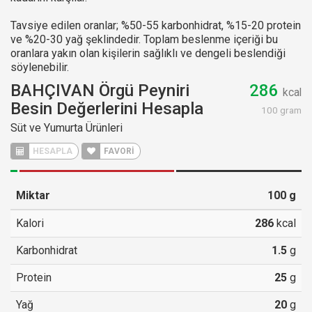
Tavsiye edilen oranlar; %50-55 karbonhidrat, %15-20 protein
ve %20-30 yağ şeklindedir. Toplam beslenme içeriği bu
oranlara yakın olan kişilerin sağlıklı ve dengeli beslendiği
söylenebilir.
BAHÇIVAN Örgü Peyniri
286
kcal
Besin Değerlerini Hesapla
100 gram
Süt ve Yumurta Ürünleri
HESAPLA
FAVORİ
Miktar
100
g
Kalori
286
kcal
Karbonhidrat
1.5
g
Protein
25
g
Yağ
20
g