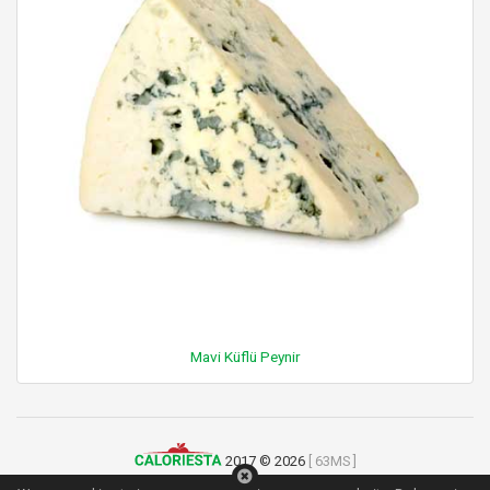
Mavi Küflü Peynir
2017 © 2026
[ 63MS ]
Kullanım Şartları
|
Gizlilik Politikası
|
İletişim