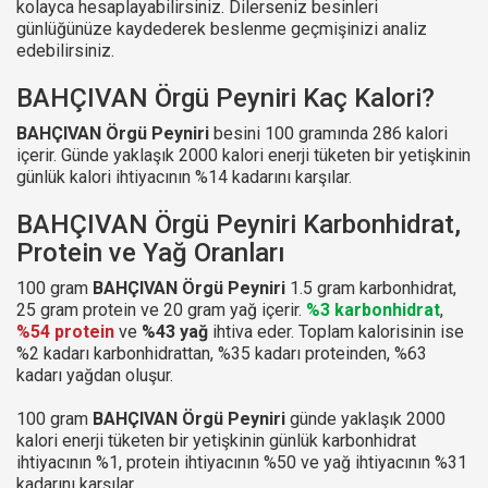
kolayca hesaplayabilirsiniz. Dilerseniz besinleri
günlüğünüze kaydederek beslenme geçmişinizi analiz
edebilirsiniz.
BAHÇIVAN Örgü Peyniri Kaç Kalori?
BAHÇIVAN Örgü Peyniri
besini 100 gramında 286 kalori
içerir. Günde yaklaşık 2000 kalori enerji tüketen bir yetişkinin
günlük kalori ihtiyacının %14 kadarını karşılar.
BAHÇIVAN Örgü Peyniri Karbonhidrat,
Protein ve Yağ Oranları
100 gram
BAHÇIVAN Örgü Peyniri
1.5 gram karbonhidrat,
25 gram protein ve 20 gram yağ içerir.
%3 karbonhidrat
,
%54 protein
ve
%43 yağ
ihtiva eder. Toplam kalorisinin ise
%2 kadarı karbonhidrattan, %35 kadarı proteinden, %63
kadarı yağdan oluşur.
100 gram
BAHÇIVAN Örgü Peyniri
günde yaklaşık 2000
kalori enerji tüketen bir yetişkinin günlük karbonhidrat
ihtiyacının %1, protein ihtiyacının %50 ve yağ ihtiyacının %31
kadarını karşılar.