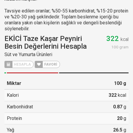
Tavsiye edilen oranlar; %50-55 karbonhidrat, %15-20 protein
ve %20-30 yağ şeklindedir. Toplam beslenme içeriği bu
oranlara yakın olan kişilerin sağlıklı ve dengeli beslendiği
söylenebilir.
EKİCİ Taze Kaşar Peyniri
322
kcal
Besin Değerlerini Hesapla
100 gram
Süt ve Yumurta Ürünleri
HESAPLA
FAVORİ
Miktar
100
g
Kalori
322
kcal
Karbonhidrat
0.87
g
Protein
20
g
Yağ
26.5
g