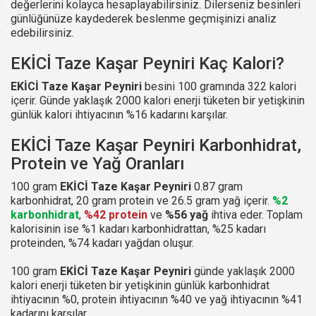
değerlerini kolayca hesaplayabilirsiniz. Dilerseniz besinleri
günlüğünüze kaydederek beslenme geçmişinizi analiz
edebilirsiniz.
EKİCİ Taze Kaşar Peyniri Kaç Kalori?
EKİCİ Taze Kaşar Peyniri
besini 100 gramında 322 kalori
içerir. Günde yaklaşık 2000 kalori enerji tüketen bir yetişkinin
günlük kalori ihtiyacının %16 kadarını karşılar.
EKİCİ Taze Kaşar Peyniri Karbonhidrat,
Protein ve Yağ Oranları
100 gram
EKİCİ Taze Kaşar Peyniri
0.87 gram
karbonhidrat, 20 gram protein ve 26.5 gram yağ içerir.
%2
karbonhidrat
,
%42 protein
ve
%56 yağ
ihtiva eder. Toplam
kalorisinin ise %1 kadarı karbonhidrattan, %25 kadarı
proteinden, %74 kadarı yağdan oluşur.
100 gram
EKİCİ Taze Kaşar Peyniri
günde yaklaşık 2000
kalori enerji tüketen bir yetişkinin günlük karbonhidrat
ihtiyacının %0, protein ihtiyacının %40 ve yağ ihtiyacının %41
kadarını karşılar.