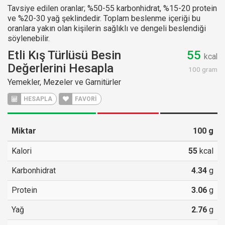
Tavsiye edilen oranlar; %50-55 karbonhidrat, %15-20 protein
ve %20-30 yağ şeklindedir. Toplam beslenme içeriği bu
oranlara yakın olan kişilerin sağlıklı ve dengeli beslendiği
söylenebilir.
Etli Kış Türlüsü Besin
55
kcal
Değerlerini Hesapla
100 gram
Yemekler, Mezeler ve Garnitürler
HESAPLA
FAVORİ
Miktar
100
g
Kalori
55
kcal
Karbonhidrat
4.34
g
Protein
3.06
g
Yağ
2.76
g