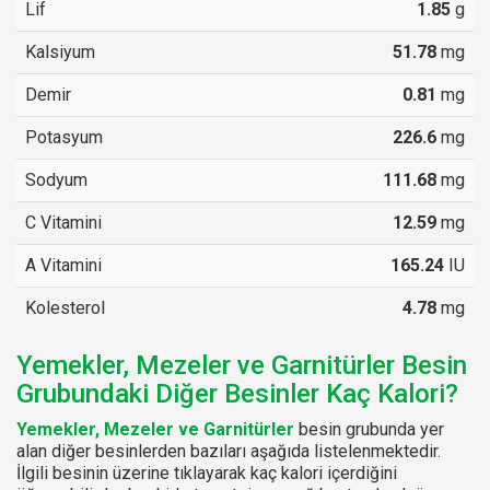
Lif
1.85
g
Kalsiyum
51.78
mg
Demir
0.81
mg
Potasyum
226.6
mg
Sodyum
111.68
mg
C Vitamini
12.59
mg
A Vitamini
165.24
IU
Kolesterol
4.78
mg
Yemekler, Mezeler ve Garnitürler Besin
Grubundaki Diğer Besinler Kaç Kalori?
Yemekler, Mezeler ve Garnitürler
besin grubunda yer
alan diğer besinlerden bazıları aşağıda listelenmektedir.
İlgili besinin üzerine tıklayarak kaç kalori içerdiğini