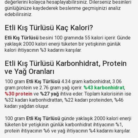
değerlerini kolayca hesaplayabilirsiniz. Dilerseniz besinleri
günlüğünüze kaydederek beslenme geçmişinizi analiz
edebilirsiniz.
Etli Kış Türlüsü Kaç Kalori?
Etli Kış Türlüsü
besini 100 gramında 55 kalori içerir. Günde
yaklaşık 2000 kalori enerji tüketen bir yetişkinin günlük
kalori ihtiyacının %3 kadarını karşılar.
Etli Kış Türlüsü Karbonhidrat, Protein
ve Yağ Oranları
100 gram
Etli Kış Türlüsü
4.34 gram karbonhidrat, 3.06
gram protein ve 2.76 gram yağ içerir.
%43 karbonhidrat
,
%30 protein
ve
%27 yağ
ihtiva eder. Toplam kalorisinin ise
%32 kadarı karbonhidrattan, %22 kadarı proteinden, %46
kadarı yağdan oluşur.
100 gram
Etli Kış Türlüsü
günde yaklaşık 2000 kalori enerji
tüketen bir yetişkinin günlük karbonhidrat ihtiyacının %1,
protein ihtiyacının %6 ve yağ ihtiyacının %4 kadarını karşılar.