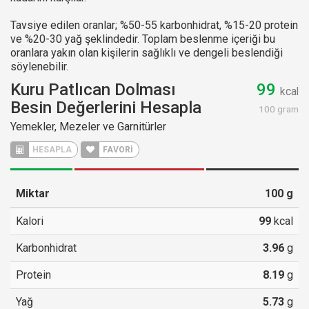
Tavsiye edilen oranlar; %50-55 karbonhidrat, %15-20 protein
ve %20-30 yağ şeklindedir. Toplam beslenme içeriği bu
oranlara yakın olan kişilerin sağlıklı ve dengeli beslendiği
söylenebilir.
Kuru Patlıcan Dolması
99
kcal
Besin Değerlerini Hesapla
100 gram
Yemekler, Mezeler ve Garnitürler
HESAPLA
FAVORİ
Miktar
100
g
Kalori
99
kcal
Karbonhidrat
3.96
g
Protein
8.19
g
Yağ
5.73
g