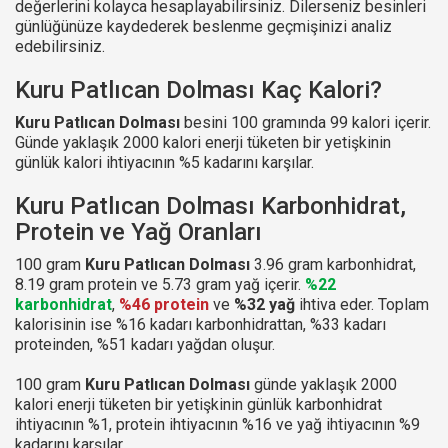
değerlerini kolayca hesaplayabilirsiniz. Dilerseniz besinleri
günlüğünüze kaydederek beslenme geçmişinizi analiz
edebilirsiniz.
Kuru Patlıcan Dolması Kaç Kalori?
Kuru Patlıcan Dolması
besini 100 gramında 99 kalori içerir.
Günde yaklaşık 2000 kalori enerji tüketen bir yetişkinin
günlük kalori ihtiyacının %5 kadarını karşılar.
Kuru Patlıcan Dolması Karbonhidrat,
Protein ve Yağ Oranları
100 gram
Kuru Patlıcan Dolması
3.96 gram karbonhidrat,
8.19 gram protein ve 5.73 gram yağ içerir.
%22
karbonhidrat
,
%46 protein
ve
%32 yağ
ihtiva eder. Toplam
kalorisinin ise %16 kadarı karbonhidrattan, %33 kadarı
proteinden, %51 kadarı yağdan oluşur.
100 gram
Kuru Patlıcan Dolması
günde yaklaşık 2000
kalori enerji tüketen bir yetişkinin günlük karbonhidrat
ihtiyacının %1, protein ihtiyacının %16 ve yağ ihtiyacının %9
kadarını karşılar.