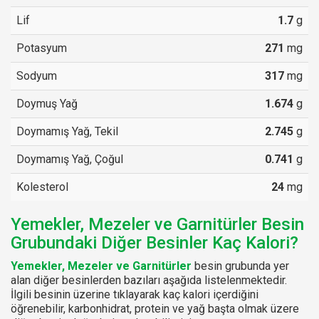
Lif
1.7
g
Potasyum
271
mg
Sodyum
317
mg
Doymuş Yağ
1.674
g
Doymamış Yağ, Tekil
2.745
g
Doymamış Yağ, Çoğul
0.741
g
Kolesterol
24
mg
Yemekler, Mezeler ve Garnitürler Besin
Grubundaki Diğer Besinler Kaç Kalori?
Yemekler, Mezeler ve Garnitürler
besin grubunda yer
alan diğer besinlerden bazıları aşağıda listelenmektedir.
İlgili besinin üzerine tıklayarak kaç kalori içerdiğini
öğrenebilir, karbonhidrat, protein ve yağ başta olmak üzere