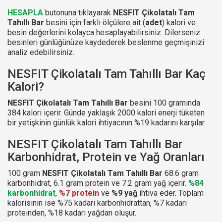
HESAPLA
butonuna tıklayarak
NESFIT Çikolatalı Tam
Tahıllı Bar
besini için farklı ölçülere ait (
adet
) kalori ve
besin değerlerini kolayca hesaplayabilirsiniz. Dilerseniz
besinleri günlüğünüze kaydederek beslenme geçmişinizi
analiz edebilirsiniz.
NESFIT Çikolatalı Tam Tahıllı Bar Kaç
Kalori?
NESFIT Çikolatalı Tam Tahıllı Bar
besini 100 gramında
384 kalori içerir. Günde yaklaşık 2000 kalori enerji tüketen
bir yetişkinin günlük kalori ihtiyacının %19 kadarını karşılar.
NESFIT Çikolatalı Tam Tahıllı Bar
Karbonhidrat, Protein ve Yağ Oranları
100 gram
NESFIT Çikolatalı Tam Tahıllı Bar
68.6 gram
karbonhidrat, 6.1 gram protein ve 7.2 gram yağ içerir.
%84
karbonhidrat
,
%7 protein
ve
%9 yağ
ihtiva eder. Toplam
kalorisinin ise %75 kadarı karbonhidrattan, %7 kadarı
proteinden, %18 kadarı yağdan oluşur.