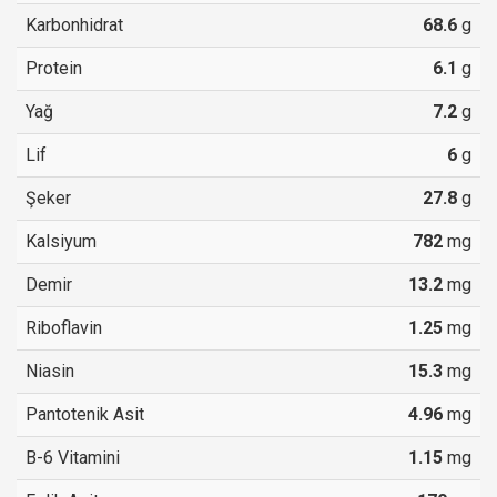
Karbonhidrat
68.6
g
Protein
6.1
g
Yağ
7.2
g
Lif
6
g
Şeker
27.8
g
Kalsiyum
782
mg
Demir
13.2
mg
Riboflavin
1.25
mg
Niasin
15.3
mg
Pantotenik Asit
4.96
mg
B-6 Vitamini
1.15
mg