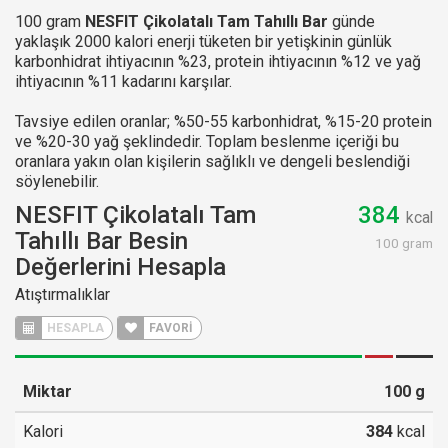
100 gram
NESFIT Çikolatalı Tam Tahıllı Bar
günde
yaklaşık 2000 kalori enerji tüketen bir yetişkinin günlük
karbonhidrat ihtiyacının %23, protein ihtiyacının %12 ve yağ
ihtiyacının %11 kadarını karşılar.
Tavsiye edilen oranlar; %50-55 karbonhidrat, %15-20 protein
ve %20-30 yağ şeklindedir. Toplam beslenme içeriği bu
oranlara yakın olan kişilerin sağlıklı ve dengeli beslendiği
söylenebilir.
NESFIT Çikolatalı Tam
384
kcal
Tahıllı Bar Besin
100 gram
Değerlerini Hesapla
Atıştırmalıklar
HESAPLA
FAVORİ
Miktar
100
g
Kalori
384
kcal