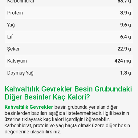
Karbonhidrat
68.7
g
Protein
8.9
g
Yağ
9.6
g
Lif
6.4
g
Şeker
22.9
g
Kalsiyum
424
mg
Doymuş Yağ
1.8
g
Kahvaltılık Gevrekler Besin Grubundaki
Diğer Besinler Kaç Kalori?
Kahvaltılık Gevrekler
besin grubunda yer alan diğer
besinlerden bazıları aşağıda listelenmektedir. İlgili besinin
üzerine tıklayarak kaç kalori içerdiğini öğrenebilir,
karbonhidrat, protein ve yağ başta olmak üzere diğer besin
değerlerine ulaşabilirsiniz.