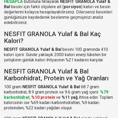
HESAPLA
butonuna tıklayarak
NESFIT GRANOLA Yulaf &
Bal
besini için farklı ölçülere ait (
porsiyon
) kalori ve besin
değerlerini kolayca hesaplayabilirsiniz. Dilerseniz besinleri
günlüğünüze kaydederek beslenme geçmişinizi analiz
edebilirsiniz.
NESFIT GRANOLA Yulaf & Bal Kaç
Kalori?
NESFIT GRANOLA Yulaf & Bal
besini 100 gramında 410
kalori içerir. Günde yaklaşık 2000 kalori enerji tüketen bir
yetişkinin günlük kalori ihtiyacının %21 kadarını karşılar.
NESFIT GRANOLA Yulaf & Bal
Karbonhidrat, Protein ve Yağ Oranları
100 gram
NESFIT GRANOLA Yulaf & Bal
68.7 gram
karbonhidrat, 8.9 gram protein ve 9.6 gram yağ içerir.
%79
karbonhidrat
,
%10 protein
ve
%11 yağ
ihtiva eder. Toplam
kalorisinin ise %69 kadarı karbonhidrattan, %9 kadarı
proteinden, %22 kadarı yağdan oluşur.