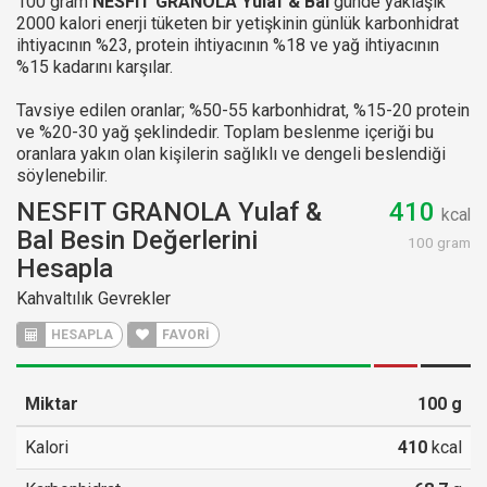
100 gram
NESFIT GRANOLA Yulaf & Bal
günde yaklaşık
2000 kalori enerji tüketen bir yetişkinin günlük karbonhidrat
ihtiyacının %23, protein ihtiyacının %18 ve yağ ihtiyacının
%15 kadarını karşılar.
Tavsiye edilen oranlar; %50-55 karbonhidrat, %15-20 protein
ve %20-30 yağ şeklindedir. Toplam beslenme içeriği bu
oranlara yakın olan kişilerin sağlıklı ve dengeli beslendiği
söylenebilir.
NESFIT GRANOLA Yulaf &
410
kcal
Bal Besin Değerlerini
100 gram
Hesapla
Kahvaltılık Gevrekler
HESAPLA
FAVORİ
Miktar
100
g
Kalori
410
kcal