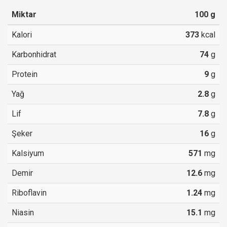
Miktar
100
g
Kalori
373
kcal
Karbonhidrat
74
g
Protein
9
g
Yağ
2.8
g
Lif
7.8
g
Şeker
16
g
Kalsiyum
571
mg
Demir
12.6
mg
Riboflavin
1.24
mg
Niasin
15.1
mg