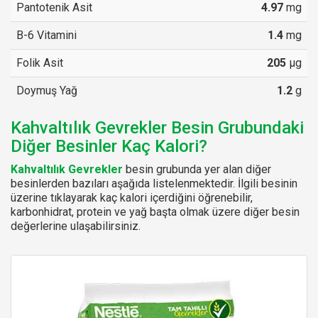
Pantotenik Asit
4.97
mg
B-6 Vitamini
1.4
mg
Folik Asit
205
µg
Doymuş Yağ
1.2
g
Kahvaltılık Gevrekler Besin Grubundaki
Diğer Besinler Kaç Kalori?
Kahvaltılık Gevrekler
besin grubunda yer alan diğer
besinlerden bazıları aşağıda listelenmektedir. İlgili besinin
üzerine tıklayarak kaç kalori içerdiğini öğrenebilir,
karbonhidrat, protein ve yağ başta olmak üzere diğer besin
değerlerine ulaşabilirsiniz.