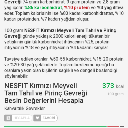
Gevreği
74 gram karbonhidrat, 9 gram protein ve 2.8 gram
yağ içerir.
%86 karbonhidrat
,
%10 protein
ve
%3 yağ
ihtiva
eder. Toplam kalorisinin ise %83 kadarı karbonhidrattan, %10
kadarı proteinden, %7 kadarı yağdan oluşur.
100 gram
NESFIT Kırmızı Meyveli Tam Tahıl ve Pirinç
Gevreği
günde yaklaşık 2000 kalori enerji tüketen bir
yetişkinin günlük karbonhidrat ihtiyacının %25, protein
ihtiyacının %18 ve yağ ihtiyacının %4 kadarını karşılar.
Tavsiye edilen oranlar; %50-55 karbonhidrat, %15-20 protein
ve %20-30 yağ şeklindedir. Toplam beslenme içeriği bu
oranlara yakın olan kişilerin sağlıklı ve dengeli beslendiği
söylenebilir.
NESFIT Kırmızı Meyveli
373
kcal
Tam Tahıl ve Pirinç Gevreği
100 gram
Besin Değerlerini Hesapla
Kahvaltılık Gevrekler
HESAPLA
FAVORİ