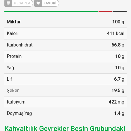
HESAPLA
FAVORİ
Miktar
100
g
Kalori
411
kcal
Karbonhidrat
66.8
g
Protein
10
g
Yağ
10
g
Lif
6.7
g
Şeker
19.5
g
Kalsiyum
422
mg
Doymuş Yağ
1.4
g
Kahvaltılık Gevrekler Besin Grubundaki