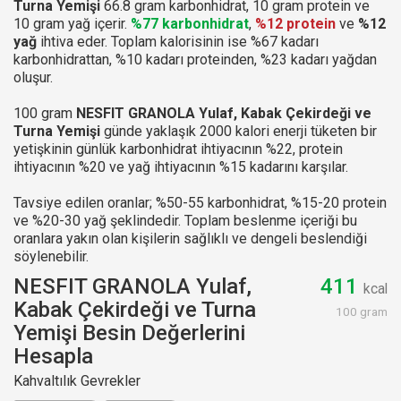
Turna Yemişi
66.8 gram karbonhidrat, 10 gram protein ve
10 gram yağ içerir.
%77 karbonhidrat
,
%12 protein
ve
%12
yağ
ihtiva eder. Toplam kalorisinin ise %67 kadarı
karbonhidrattan, %10 kadarı proteinden, %23 kadarı yağdan
oluşur.
100 gram
NESFIT GRANOLA Yulaf, Kabak Çekirdeği ve
Turna Yemişi
günde yaklaşık 2000 kalori enerji tüketen bir
yetişkinin günlük karbonhidrat ihtiyacının %22, protein
ihtiyacının %20 ve yağ ihtiyacının %15 kadarını karşılar.
Tavsiye edilen oranlar; %50-55 karbonhidrat, %15-20 protein
ve %20-30 yağ şeklindedir. Toplam beslenme içeriği bu
oranlara yakın olan kişilerin sağlıklı ve dengeli beslendiği
söylenebilir.
NESFIT GRANOLA Yulaf,
411
kcal
Kabak Çekirdeği ve Turna
100 gram
Yemişi Besin Değerlerini
Hesapla
Kahvaltılık Gevrekler