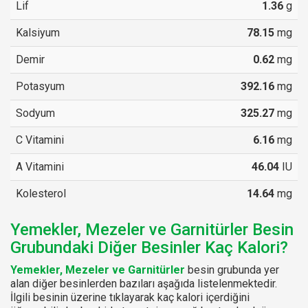
Lif
1.36
g
Kalsiyum
78.15
mg
Demir
0.62
mg
Potasyum
392.16
mg
Sodyum
325.27
mg
C Vitamini
6.16
mg
A Vitamini
46.04
IU
Kolesterol
14.64
mg
Yemekler, Mezeler ve Garnitürler Besin
Grubundaki Diğer Besinler Kaç Kalori?
Yemekler, Mezeler ve Garnitürler
besin grubunda yer
alan diğer besinlerden bazıları aşağıda listelenmektedir.
İlgili besinin üzerine tıklayarak kaç kalori içerdiğini