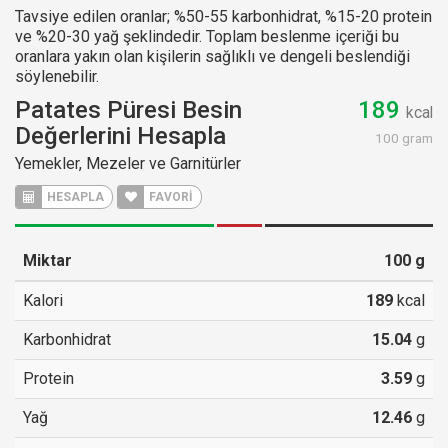
Tavsiye edilen oranlar; %50-55 karbonhidrat, %15-20 protein
ve %20-30 yağ şeklindedir. Toplam beslenme içeriği bu
oranlara yakın olan kişilerin sağlıklı ve dengeli beslendiği
söylenebilir.
Patates Püresi Besin
189
kcal
Değerlerini Hesapla
100 gram
Yemekler, Mezeler ve Garnitürler
HESAPLA
FAVORİ
Miktar
100
g
Kalori
189
kcal
Karbonhidrat
15.04
g
Protein
3.59
g
Yağ
12.46
g