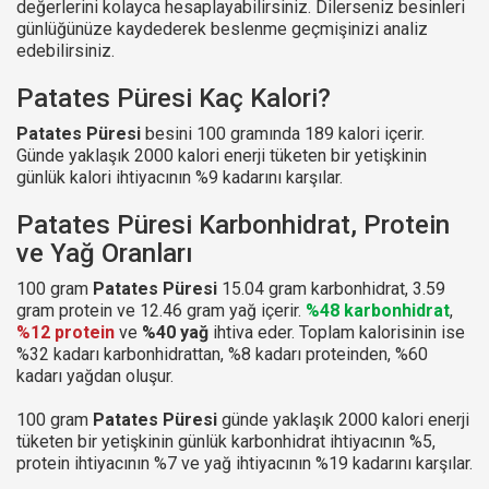
değerlerini kolayca hesaplayabilirsiniz. Dilerseniz besinleri
günlüğünüze kaydederek beslenme geçmişinizi analiz
edebilirsiniz.
Patates Püresi Kaç Kalori?
Patates Püresi
besini 100 gramında 189 kalori içerir.
Günde yaklaşık 2000 kalori enerji tüketen bir yetişkinin
günlük kalori ihtiyacının %9 kadarını karşılar.
Patates Püresi Karbonhidrat, Protein
ve Yağ Oranları
100 gram
Patates Püresi
15.04 gram karbonhidrat, 3.59
gram protein ve 12.46 gram yağ içerir.
%48 karbonhidrat
,
%12 protein
ve
%40 yağ
ihtiva eder. Toplam kalorisinin ise
%32 kadarı karbonhidrattan, %8 kadarı proteinden, %60
kadarı yağdan oluşur.
100 gram
Patates Püresi
günde yaklaşık 2000 kalori enerji
tüketen bir yetişkinin günlük karbonhidrat ihtiyacının %5,
protein ihtiyacının %7 ve yağ ihtiyacının %19 kadarını karşılar.