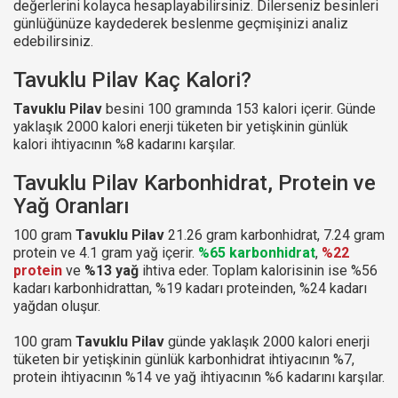
değerlerini kolayca hesaplayabilirsiniz. Dilerseniz besinleri
günlüğünüze kaydederek beslenme geçmişinizi analiz
edebilirsiniz.
Tavuklu Pilav Kaç Kalori?
Tavuklu Pilav
besini 100 gramında 153 kalori içerir. Günde
yaklaşık 2000 kalori enerji tüketen bir yetişkinin günlük
kalori ihtiyacının %8 kadarını karşılar.
Tavuklu Pilav Karbonhidrat, Protein ve
Yağ Oranları
100 gram
Tavuklu Pilav
21.26 gram karbonhidrat, 7.24 gram
protein ve 4.1 gram yağ içerir.
%65 karbonhidrat
,
%22
protein
ve
%13 yağ
ihtiva eder. Toplam kalorisinin ise %56
kadarı karbonhidrattan, %19 kadarı proteinden, %24 kadarı
yağdan oluşur.
100 gram
Tavuklu Pilav
günde yaklaşık 2000 kalori enerji
tüketen bir yetişkinin günlük karbonhidrat ihtiyacının %7,
protein ihtiyacının %14 ve yağ ihtiyacının %6 kadarını karşılar.