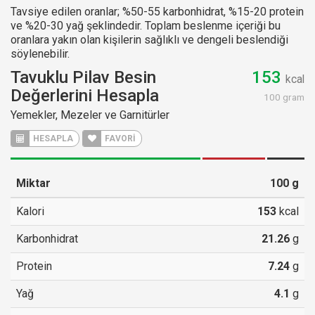
Tavsiye edilen oranlar; %50-55 karbonhidrat, %15-20 protein
ve %20-30 yağ şeklindedir. Toplam beslenme içeriği bu
oranlara yakın olan kişilerin sağlıklı ve dengeli beslendiği
söylenebilir.
Tavuklu Pilav Besin
153
kcal
Değerlerini Hesapla
100 gram
Yemekler, Mezeler ve Garnitürler
HESAPLA
FAVORİ
Miktar
100
g
Kalori
153
kcal
Karbonhidrat
21.26
g
Protein
7.24
g
Yağ
4.1
g