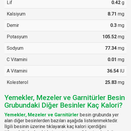
Lif
0.42
g
Kalsiyum
8.71
mg
Demir
0.3
mg
Potasyum
105.52
mg
Sodyum
77.34
mg
C Vitamini
0.01
mg
A Vitamini
36.54
IU
Kolesterol
25.83
mg
Yemekler, Mezeler ve Garnitürler Besin
Grubundaki Diğer Besinler Kaç Kalori?
Yemekler, Mezeler ve Garnitürler
besin grubunda yer
alan diğer besinlerden bazıları aşağıda listelenmektedir.
İlgili besinin üzerine tıklayarak kaç kalori içerdiğini