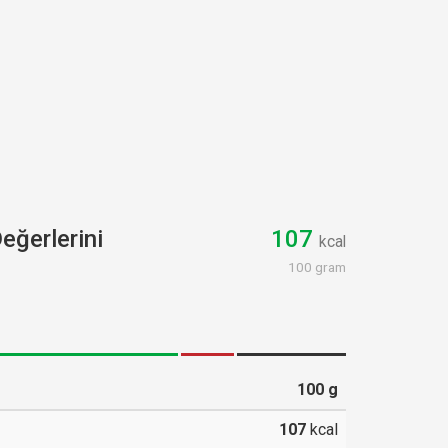
eğerlerini
107
kcal
100 gram
100
g
107
kcal