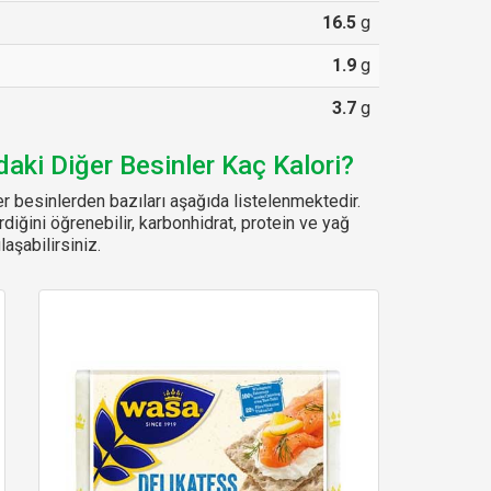
16.5
g
1.9
g
3.7
g
daki Diğer Besinler Kaç Kalori?
r besinlerden bazıları aşağıda listelenmektedir.
erdiğini öğrenebilir, karbonhidrat, protein ve yağ
aşabilirsiniz.