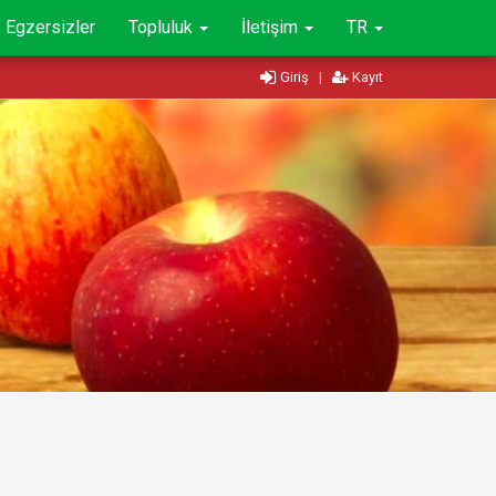
Egzersizler
Topluluk
İletişim
TR
Giriş
|
Kayıt