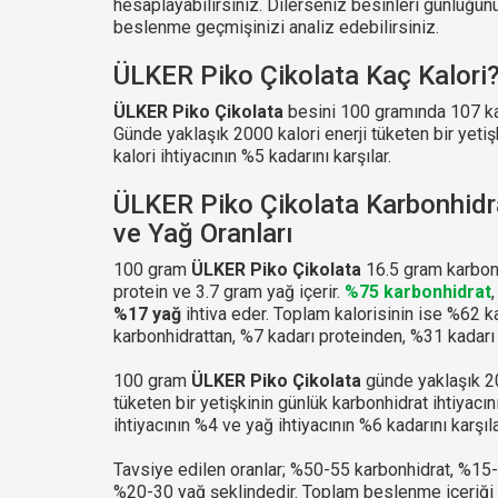
hesaplayabilirsiniz. Dilerseniz besinleri günlüğ
beslenme geçmişinizi analiz edebilirsiniz.
ÜLKER Piko Çikolata Kaç Kalori
ÜLKER Piko Çikolata
besini 100 gramında 107 kalo
Günde yaklaşık 2000 kalori enerji tüketen bir yetiş
kalori ihtiyacının %5 kadarını karşılar.
ÜLKER Piko Çikolata Karbonhidra
ve Yağ Oranları
100 gram
ÜLKER Piko Çikolata
16.5 gram karbonh
protein ve 3.7 gram yağ içerir.
%75 karbonhidrat
%17 yağ
ihtiva eder. Toplam kalorisinin ise %62 k
karbonhidrattan, %7 kadarı proteinden, %31 kadarı
100 gram
ÜLKER Piko Çikolata
günde yaklaşık 20
tüketen bir yetişkinin günlük karbonhidrat ihtiyacın
ihtiyacının %4 ve yağ ihtiyacının %6 kadarını karşıla
Tavsiye edilen oranlar; %50-55 karbonhidrat, %15
%20-30 yağ şeklindedir. Toplam beslenme içeriği 