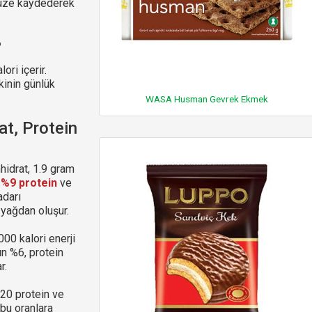
ünüze kaydederek
?
ri içerir.
kinin günlük
WASA Husman Gevrek Ekmek
t, Protein
idrat, 1.9 gram
,
%9 protein
ve
adarı
 yağdan oluşur.
00 kalori enerji
ın %6, protein
r.
-20 protein ve
bu oranlara