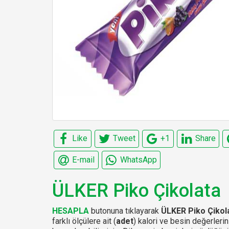
Like
Tweet
+1
Share
E-mail
WhatsApp
ÜLKER Piko Çikolata
HESAPLA
butonuna tıklayarak
ÜLKER Piko Çikol
farklı ölçülere ait (
adet
) kalori ve besin değerlerin