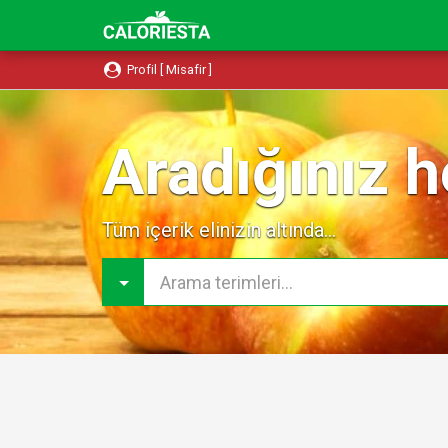
Profil [ Misafir ]
Aradığınız h
Tüm içerik elinizin altında...