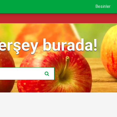
Besinler
erşey burada!