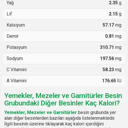
Yağ
2.35
g
Lif
2.15
g
Kalsiyum
57.17
mg
Demir
0.81
mg
Potasyum
310.71
mg
Sodyum
197.56
mg
C Vitamini
58.23
mg
A Vitamini
176.65
IU
Yemekler, Mezeler ve Garnitürler Besin
Grubundaki Diğer Besinler Kaç Kalori?
Yemekler, Mezeler ve Garnitürler
besin grubunda yer
alan diğer besinlerden bazıları aşağıda listelenmektedir.
İlgili besinin üzerine tıklayarak kaç kalori içerdiğini