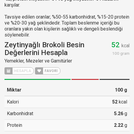
karşılar.
Tavsiye edilen oranlar; %50-55 karbonhidrat, %15-20 protein
ve %20-30 yağ şeklindedir. Toplam beslenme içeriği bu
oranlara yakın olan kişilerin sağlıklı ve dengeli beslendiği
söylenebilir.
Zeytinyağlı Brokoli Besin
52
kcal
Değerlerini Hesapla
100 gram
Yemekler, Mezeler ve Garnitürler
FAVORİ
Miktar
100
g
Kalori
52
kcal
Karbonhidrat
5.26
g
Protein
2.22
g