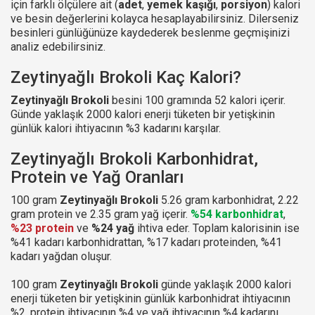
için farklı ölçülere ait (
adet
,
yemek kaşığı
,
porsiyon
) kalori
ve besin değerlerini kolayca hesaplayabilirsiniz. Dilerseniz
besinleri günlüğünüze kaydederek beslenme geçmişinizi
analiz edebilirsiniz.
Zeytinyağlı Brokoli Kaç Kalori?
Zeytinyağlı Brokoli
besini 100 gramında 52 kalori içerir.
Günde yaklaşık 2000 kalori enerji tüketen bir yetişkinin
günlük kalori ihtiyacının %3 kadarını karşılar.
Zeytinyağlı Brokoli Karbonhidrat,
Protein ve Yağ Oranları
100 gram
Zeytinyağlı Brokoli
5.26 gram karbonhidrat, 2.22
gram protein ve 2.35 gram yağ içerir.
%54 karbonhidrat
,
%23 protein
ve
%24 yağ
ihtiva eder. Toplam kalorisinin ise
%41 kadarı karbonhidrattan, %17 kadarı proteinden, %41
kadarı yağdan oluşur.
100 gram
Zeytinyağlı Brokoli
günde yaklaşık 2000 kalori
enerji tüketen bir yetişkinin günlük karbonhidrat ihtiyacının
%2, protein ihtiyacının %4 ve yağ ihtiyacının %4 kadarını