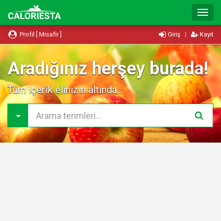
T
o
g
Profil [ Misafir ]
Giriş
|
Kayıt
g
l
e
Aradığınız herşey burada!
N
a
Tüm içerik elinizin altında...
v
i
g
a
t
i
o
n