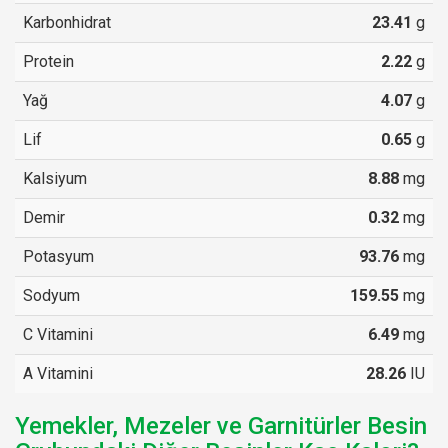
Karbonhidrat
23.41
g
Protein
2.22
g
Yağ
4.07
g
Lif
0.65
g
Kalsiyum
8.88
mg
Demir
0.32
mg
Potasyum
93.76
mg
Sodyum
159.55
mg
C Vitamini
6.49
mg
A Vitamini
28.26
IU
Yemekler, Mezeler ve Garnitürler Besin