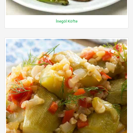
İnegöl Köfte