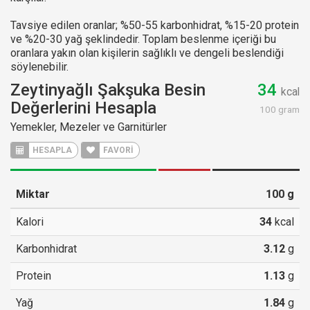
Tavsiye edilen oranlar; %50-55 karbonhidrat, %15-20 protein
ve %20-30 yağ şeklindedir. Toplam beslenme içeriği bu
oranlara yakın olan kişilerin sağlıklı ve dengeli beslendiği
söylenebilir.
Zeytinyağlı Şakşuka Besin
34
kcal
Değerlerini Hesapla
100 gram
Yemekler, Mezeler ve Garnitürler
HESAPLA
FAVORİ
Miktar
100
g
Kalori
34
kcal
Karbonhidrat
3.12
g
Protein
1.13
g
Yağ
1.84
g