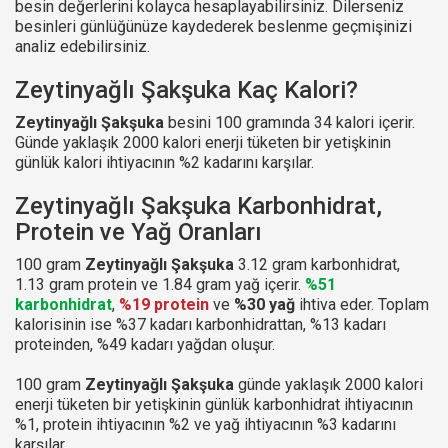
besin değerlerini kolayca hesaplayabilirsiniz. Dilerseniz
besinleri günlüğünüze kaydederek beslenme geçmişinizi
analiz edebilirsiniz.
Zeytinyağlı Şakşuka Kaç Kalori?
Zeytinyağlı Şakşuka
besini 100 gramında 34 kalori içerir.
Günde yaklaşık 2000 kalori enerji tüketen bir yetişkinin
günlük kalori ihtiyacının %2 kadarını karşılar.
Zeytinyağlı Şakşuka Karbonhidrat,
Protein ve Yağ Oranları
100 gram
Zeytinyağlı Şakşuka
3.12 gram karbonhidrat,
1.13 gram protein ve 1.84 gram yağ içerir.
%51
karbonhidrat
,
%19 protein
ve
%30 yağ
ihtiva eder. Toplam
kalorisinin ise %37 kadarı karbonhidrattan, %13 kadarı
proteinden, %49 kadarı yağdan oluşur.
100 gram
Zeytinyağlı Şakşuka
günde yaklaşık 2000 kalori
enerji tüketen bir yetişkinin günlük karbonhidrat ihtiyacının
%1, protein ihtiyacının %2 ve yağ ihtiyacının %3 kadarını
karşılar.