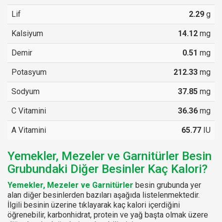
Lif
2.29
g
Kalsiyum
14.12
mg
Demir
0.51
mg
Potasyum
212.33
mg
Sodyum
37.85
mg
C Vitamini
36.36
mg
A Vitamini
65.77
IU
Yemekler, Mezeler ve Garnitürler Besin
Grubundaki Diğer Besinler Kaç Kalori?
Yemekler, Mezeler ve Garnitürler
besin grubunda yer
alan diğer besinlerden bazıları aşağıda listelenmektedir.
İlgili besinin üzerine tıklayarak kaç kalori içerdiğini
öğrenebilir, karbonhidrat, protein ve yağ başta olmak üzere