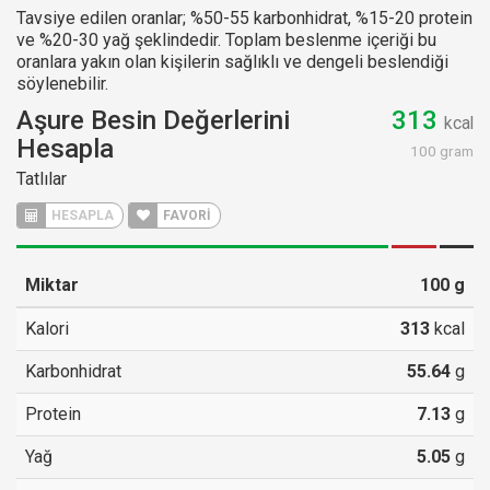
Tavsiye edilen oranlar; %50-55 karbonhidrat, %15-20 protein
ve %20-30 yağ şeklindedir. Toplam beslenme içeriği bu
oranlara yakın olan kişilerin sağlıklı ve dengeli beslendiği
söylenebilir.
Aşure Besin Değerlerini
313
kcal
Hesapla
100 gram
Tatlılar
HESAPLA
FAVORİ
Miktar
100
g
Kalori
313
kcal
Karbonhidrat
55.64
g
Protein
7.13
g
Yağ
5.05
g