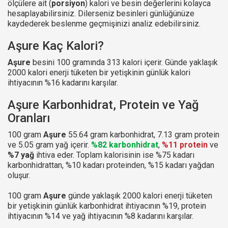
ölçülere ait (
porsiyon
) kalori ve besin değerlerini kolayca
hesaplayabilirsiniz. Dilerseniz besinleri günlüğünüze
kaydederek beslenme geçmişinizi analiz edebilirsiniz.
Aşure Kaç Kalori?
Aşure
besini 100 gramında 313 kalori içerir. Günde yaklaşık
2000 kalori enerji tüketen bir yetişkinin günlük kalori
ihtiyacının %16 kadarını karşılar.
Aşure Karbonhidrat, Protein ve Yağ
Oranları
100 gram
Aşure
55.64 gram karbonhidrat, 7.13 gram protein
ve 5.05 gram yağ içerir.
%82 karbonhidrat
,
%11 protein
ve
%7 yağ
ihtiva eder. Toplam kalorisinin ise %75 kadarı
karbonhidrattan, %10 kadarı proteinden, %15 kadarı yağdan
oluşur.
100 gram
Aşure
günde yaklaşık 2000 kalori enerji tüketen
bir yetişkinin günlük karbonhidrat ihtiyacının %19, protein
ihtiyacının %14 ve yağ ihtiyacının %8 kadarını karşılar.