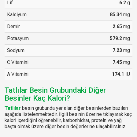
Lif
6.2
g
Kalsiyum
85.34
mg
Demir
2.65
mg
Potasyum
579.2
mg
Sodyum
7.23
mg
C Vitamini
7.45
mg
A Vitamini
174.1
IU
Tatlılar Besin Grubundaki Diğer
Besinler Kaç Kalori?
Tatlılar
besin grubunda yer alan diğer besinlerden bazıları
aşağıda listelenmektedir. İlgili besinin üzerine tıklayarak kaç
kalori içerdiğini öğrenebilir, karbonhidrat, protein ve yağ
başta olmak üzere diğer besin değerlerine ulaşabilirsiniz.