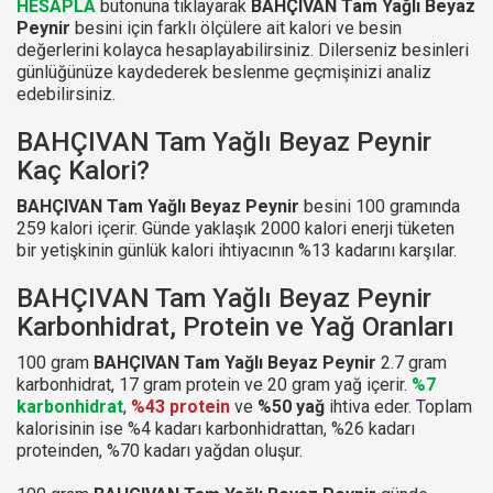
HESAPLA
butonuna tıklayarak
BAHÇIVAN Tam Yağlı Beyaz
Peynir
besini için farklı ölçülere ait kalori ve besin
değerlerini kolayca hesaplayabilirsiniz. Dilerseniz besinleri
günlüğünüze kaydederek beslenme geçmişinizi analiz
edebilirsiniz.
BAHÇIVAN Tam Yağlı Beyaz Peynir
Kaç Kalori?
BAHÇIVAN Tam Yağlı Beyaz Peynir
besini 100 gramında
259 kalori içerir. Günde yaklaşık 2000 kalori enerji tüketen
bir yetişkinin günlük kalori ihtiyacının %13 kadarını karşılar.
BAHÇIVAN Tam Yağlı Beyaz Peynir
Karbonhidrat, Protein ve Yağ Oranları
100 gram
BAHÇIVAN Tam Yağlı Beyaz Peynir
2.7 gram
karbonhidrat, 17 gram protein ve 20 gram yağ içerir.
%7
karbonhidrat
,
%43 protein
ve
%50 yağ
ihtiva eder. Toplam
kalorisinin ise %4 kadarı karbonhidrattan, %26 kadarı
proteinden, %70 kadarı yağdan oluşur.