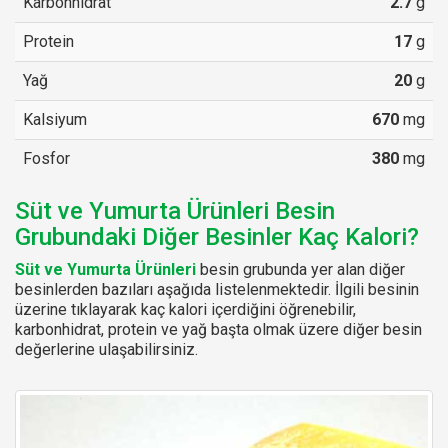
Karbonhidrat
2.7
g
Protein
17
g
Yağ
20
g
Kalsiyum
670
mg
Fosfor
380
mg
Süt ve Yumurta Ürünleri Besin
Grubundaki Diğer Besinler Kaç Kalori?
Süt ve Yumurta Ürünleri
besin grubunda yer alan diğer
besinlerden bazıları aşağıda listelenmektedir. İlgili besinin
üzerine tıklayarak kaç kalori içerdiğini öğrenebilir,
karbonhidrat, protein ve yağ başta olmak üzere diğer besin
değerlerine ulaşabilirsiniz.