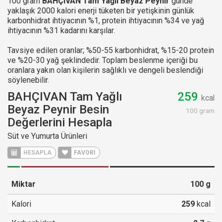
100 gram
BAHÇIVAN Tam Yağlı Beyaz Peynir
günde
yaklaşık 2000 kalori enerji tüketen bir yetişkinin günlük
karbonhidrat ihtiyacının %1, protein ihtiyacının %34 ve yağ
ihtiyacının %31 kadarını karşılar.
Tavsiye edilen oranlar; %50-55 karbonhidrat, %15-20 protein
ve %20-30 yağ şeklindedir. Toplam beslenme içeriği bu
oranlara yakın olan kişilerin sağlıklı ve dengeli beslendiği
söylenebilir.
BAHÇIVAN Tam Yağlı
259
kcal
Beyaz Peynir Besin
100 gram
Değerlerini Hesapla
Süt ve Yumurta Ürünleri
HESAPLA
FAVORİ
Miktar
100
g
Kalori
259
kcal