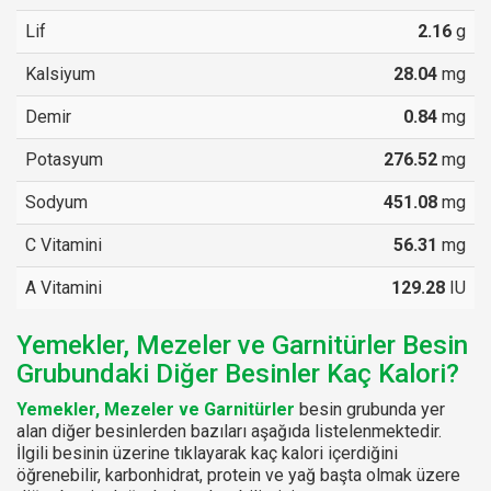
Lif
2.16
g
Kalsiyum
28.04
mg
Demir
0.84
mg
Potasyum
276.52
mg
Sodyum
451.08
mg
C Vitamini
56.31
mg
A Vitamini
129.28
IU
Yemekler, Mezeler ve Garnitürler Besin
Grubundaki Diğer Besinler Kaç Kalori?
Yemekler, Mezeler ve Garnitürler
besin grubunda yer
alan diğer besinlerden bazıları aşağıda listelenmektedir.
İlgili besinin üzerine tıklayarak kaç kalori içerdiğini
öğrenebilir, karbonhidrat, protein ve yağ başta olmak üzere