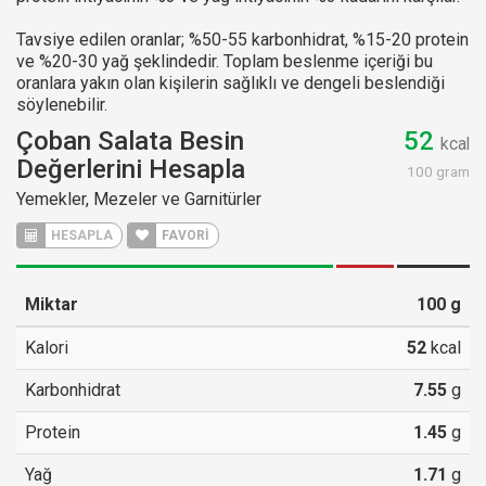
Tavsiye edilen oranlar; %50-55 karbonhidrat, %15-20 protein
ve %20-30 yağ şeklindedir. Toplam beslenme içeriği bu
oranlara yakın olan kişilerin sağlıklı ve dengeli beslendiği
söylenebilir.
Çoban Salata Besin
52
kcal
Değerlerini Hesapla
100 gram
Yemekler, Mezeler ve Garnitürler
HESAPLA
FAVORİ
Miktar
100
g
Kalori
52
kcal
Karbonhidrat
7.55
g
Protein
1.45
g
Yağ
1.71
g