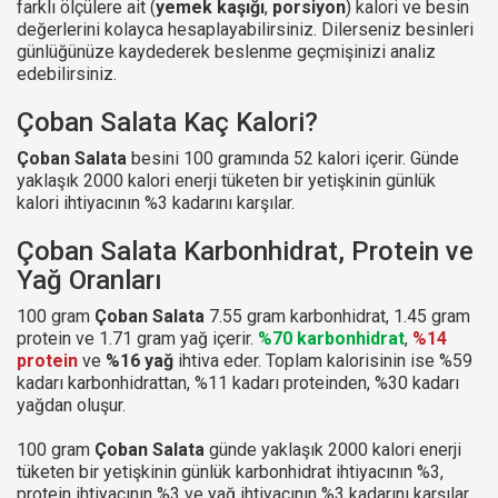
farklı ölçülere ait (
yemek kaşığı
,
porsiyon
) kalori ve besin
değerlerini kolayca hesaplayabilirsiniz. Dilerseniz besinleri
günlüğünüze kaydederek beslenme geçmişinizi analiz
edebilirsiniz.
Çoban Salata Kaç Kalori?
Çoban Salata
besini 100 gramında 52 kalori içerir. Günde
yaklaşık 2000 kalori enerji tüketen bir yetişkinin günlük
kalori ihtiyacının %3 kadarını karşılar.
Çoban Salata Karbonhidrat, Protein ve
Yağ Oranları
100 gram
Çoban Salata
7.55 gram karbonhidrat, 1.45 gram
protein ve 1.71 gram yağ içerir.
%70 karbonhidrat
,
%14
protein
ve
%16 yağ
ihtiva eder. Toplam kalorisinin ise %59
kadarı karbonhidrattan, %11 kadarı proteinden, %30 kadarı
yağdan oluşur.
100 gram
Çoban Salata
günde yaklaşık 2000 kalori enerji
tüketen bir yetişkinin günlük karbonhidrat ihtiyacının %3,
protein ihtiyacının %3 ve yağ ihtiyacının %3 kadarını karşılar.