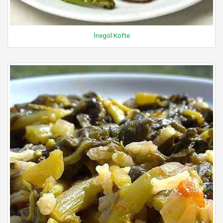
İnegöl Köfte