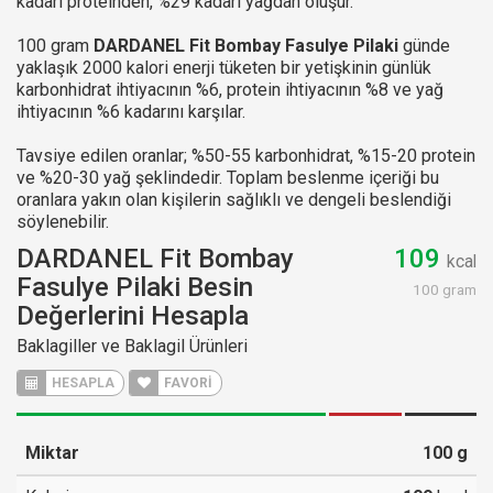
kadarı proteinden, %29 kadarı yağdan oluşur.
100 gram
DARDANEL Fit Bombay Fasulye Pilaki
günde
yaklaşık 2000 kalori enerji tüketen bir yetişkinin günlük
karbonhidrat ihtiyacının %6, protein ihtiyacının %8 ve yağ
ihtiyacının %6 kadarını karşılar.
Tavsiye edilen oranlar; %50-55 karbonhidrat, %15-20 protein
ve %20-30 yağ şeklindedir. Toplam beslenme içeriği bu
oranlara yakın olan kişilerin sağlıklı ve dengeli beslendiği
söylenebilir.
DARDANEL Fit Bombay
109
kcal
Fasulye Pilaki Besin
100 gram
Değerlerini Hesapla
Baklagiller ve Baklagil Ürünleri
HESAPLA
FAVORİ
Miktar
100
g