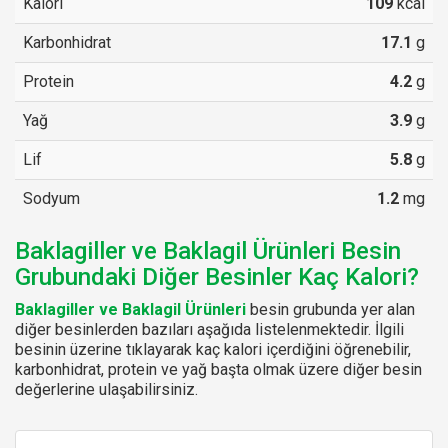
Kalori
109
kcal
Karbonhidrat
17.1
g
Protein
4.2
g
Yağ
3.9
g
Lif
5.8
g
Sodyum
1.2
mg
Baklagiller ve Baklagil Ürünleri Besin
Grubundaki Diğer Besinler Kaç Kalori?
Baklagiller ve Baklagil Ürünleri
besin grubunda yer alan
diğer besinlerden bazıları aşağıda listelenmektedir. İlgili
besinin üzerine tıklayarak kaç kalori içerdiğini öğrenebilir,
karbonhidrat, protein ve yağ başta olmak üzere diğer besin
değerlerine ulaşabilirsiniz.