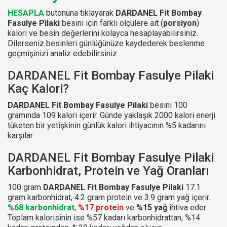
HESAPLA
butonuna tıklayarak
DARDANEL Fit Bombay
Fasulye Pilaki
besini için farklı ölçülere ait (
porsiyon
)
kalori ve besin değerlerini kolayca hesaplayabilirsiniz.
Dilerseniz besinleri günlüğünüze kaydederek beslenme
geçmişinizi analiz edebilirsiniz.
DARDANEL Fit Bombay Fasulye Pilaki
Kaç Kalori?
DARDANEL Fit Bombay Fasulye Pilaki
besini 100
gramında 109 kalori içerir. Günde yaklaşık 2000 kalori enerji
tüketen bir yetişkinin günlük kalori ihtiyacının %5 kadarını
karşılar.
DARDANEL Fit Bombay Fasulye Pilaki
Karbonhidrat, Protein ve Yağ Oranları
100 gram
DARDANEL Fit Bombay Fasulye Pilaki
17.1
gram karbonhidrat, 4.2 gram protein ve 3.9 gram yağ içerir.
%68 karbonhidrat
,
%17 protein
ve
%15 yağ
ihtiva eder.
Toplam kalorisinin ise %57 kadarı karbonhidrattan, %14