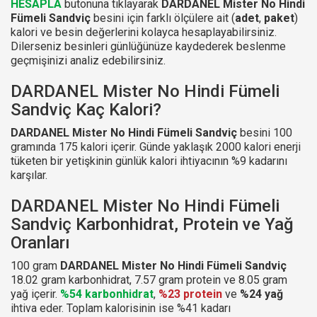
HESAPLA
butonuna tıklayarak
DARDANEL Mister No Hindi
Fümeli Sandviç
besini için farklı ölçülere ait (
adet
,
paket
)
kalori ve besin değerlerini kolayca hesaplayabilirsiniz.
Dilerseniz besinleri günlüğünüze kaydederek beslenme
geçmişinizi analiz edebilirsiniz.
DARDANEL Mister No Hindi Fümeli
Sandviç Kaç Kalori?
DARDANEL Mister No Hindi Fümeli Sandviç
besini 100
gramında 175 kalori içerir. Günde yaklaşık 2000 kalori enerji
tüketen bir yetişkinin günlük kalori ihtiyacının %9 kadarını
karşılar.
DARDANEL Mister No Hindi Fümeli
Sandviç Karbonhidrat, Protein ve Yağ
Oranları
100 gram
DARDANEL Mister No Hindi Fümeli Sandviç
18.02 gram karbonhidrat, 7.57 gram protein ve 8.05 gram
yağ içerir.
%54 karbonhidrat
,
%23 protein
ve
%24 yağ
ihtiva eder. Toplam kalorisinin ise %41 kadarı