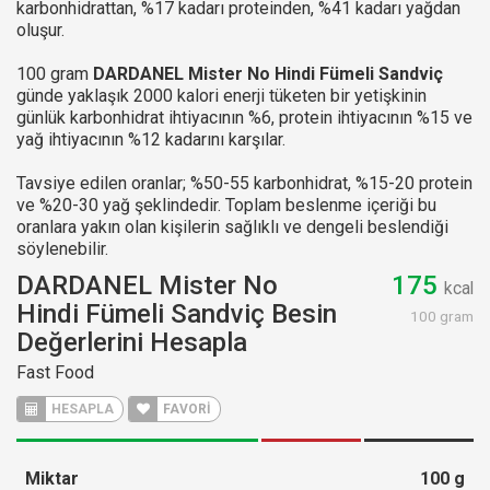
karbonhidrattan, %17 kadarı proteinden, %41 kadarı yağdan
oluşur.
100 gram
DARDANEL Mister No Hindi Fümeli Sandviç
günde yaklaşık 2000 kalori enerji tüketen bir yetişkinin
günlük karbonhidrat ihtiyacının %6, protein ihtiyacının %15 ve
yağ ihtiyacının %12 kadarını karşılar.
Tavsiye edilen oranlar; %50-55 karbonhidrat, %15-20 protein
ve %20-30 yağ şeklindedir. Toplam beslenme içeriği bu
oranlara yakın olan kişilerin sağlıklı ve dengeli beslendiği
söylenebilir.
DARDANEL Mister No
175
kcal
Hindi Fümeli Sandviç Besin
100 gram
Değerlerini Hesapla
Fast Food
HESAPLA
FAVORİ
Miktar
100
g