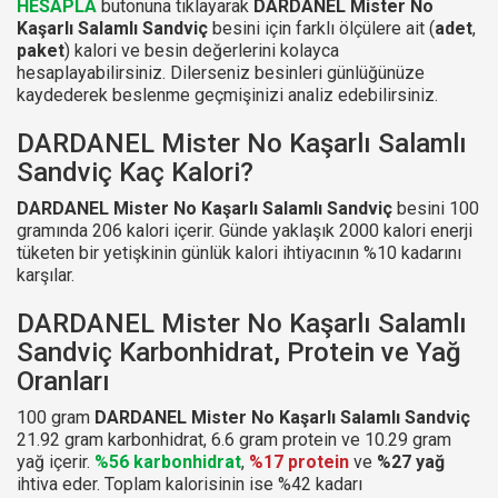
HESAPLA
butonuna tıklayarak
DARDANEL Mister No
Kaşarlı Salamlı Sandviç
besini için farklı ölçülere ait (
adet
,
paket
) kalori ve besin değerlerini kolayca
hesaplayabilirsiniz. Dilerseniz besinleri günlüğünüze
kaydederek beslenme geçmişinizi analiz edebilirsiniz.
DARDANEL Mister No Kaşarlı Salamlı
Sandviç Kaç Kalori?
DARDANEL Mister No Kaşarlı Salamlı Sandviç
besini 100
gramında 206 kalori içerir. Günde yaklaşık 2000 kalori enerji
tüketen bir yetişkinin günlük kalori ihtiyacının %10 kadarını
karşılar.
DARDANEL Mister No Kaşarlı Salamlı
Sandviç Karbonhidrat, Protein ve Yağ
Oranları
100 gram
DARDANEL Mister No Kaşarlı Salamlı Sandviç
21.92 gram karbonhidrat, 6.6 gram protein ve 10.29 gram
yağ içerir.
%56 karbonhidrat
,
%17 protein
ve
%27 yağ
ihtiva eder. Toplam kalorisinin ise %42 kadarı