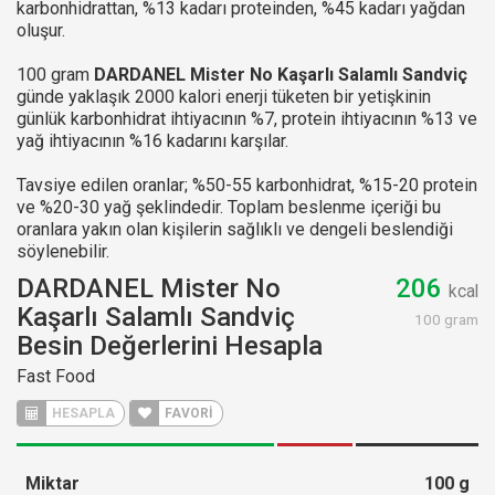
karbonhidrattan, %13 kadarı proteinden, %45 kadarı yağdan
oluşur.
100 gram
DARDANEL Mister No Kaşarlı Salamlı Sandviç
günde yaklaşık 2000 kalori enerji tüketen bir yetişkinin
günlük karbonhidrat ihtiyacının %7, protein ihtiyacının %13 ve
yağ ihtiyacının %16 kadarını karşılar.
Tavsiye edilen oranlar; %50-55 karbonhidrat, %15-20 protein
ve %20-30 yağ şeklindedir. Toplam beslenme içeriği bu
oranlara yakın olan kişilerin sağlıklı ve dengeli beslendiği
söylenebilir.
DARDANEL Mister No
206
kcal
Kaşarlı Salamlı Sandviç
100 gram
Besin Değerlerini Hesapla
Fast Food
HESAPLA
FAVORİ
Miktar
100
g