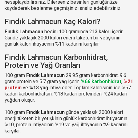
hesaplayabilirsiniz. Dilerseniz besinleri günlüğünüze
kaydederek beslenme geçmişinizi analiz edebilirsiniz.
Fındık Lahmacun Kaç Kalori?
Fındık Lahmacun
besini 100 gramında 213 kalori içerir.
Günde yaklaşık 2000 kalori enerji tüketen bir yetişkinin
günlük kalori ihtiyacının %11 kadarını karşılar.
Fındık Lahmacun Karbonhidrat,
Protein ve Yağ Oranları
100 gram
Fındık Lahmacun
29.95 gram karbonhidrat, 9.6
gram protein ve 5.7 gram yağ içerir.
%66 karbonhidrat
,
%21
protein
ve
%13 yağ
ihtiva eder. Toplam kalorisinin ise %57
kadarı karbonhidrattan, %18 kadarı proteinden, %24 kadarı
yağdan oluşur.
100 gram
Fındık Lahmacun
günde yaklaşık 2000 kalori
enerji tüketen bir yetişkinin günlük karbonhidrat ihtiyacının
%10, protein ihtiyacının %19 ve yağ ihtiyacının %9 kadarını
karşılar.