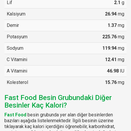
Lif
2.1
g
Kalsiyum
26.94
mg
Demir
1.37
mg
Potasyum
225.76
mg
Sodyum
119.94
mg
C Vitamini
12.41
mg
A Vitamini
46.98
IU
Kolesterol
15.76
mg
Fast Food Besin Grubundaki Diğer
Besinler Kaç Kalori?
Fast Food
besin grubunda yer alan diğer besinlerden
bazıları aşağıda listelenmektedir. İlgili besinin üzerine
tıklayarak kaç kalori içerdiğini öğrenebilir, karbonhidrat,