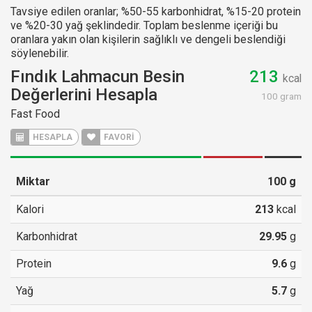
Tavsiye edilen oranlar; %50-55 karbonhidrat, %15-20 protein
ve %20-30 yağ şeklindedir. Toplam beslenme içeriği bu
oranlara yakın olan kişilerin sağlıklı ve dengeli beslendiği
söylenebilir.
Fındık Lahmacun Besin
213
kcal
Değerlerini Hesapla
100 gram
Fast Food
HESAPLA
FAVORİ
Miktar
100
g
Kalori
213
kcal
Karbonhidrat
29.95
g
Protein
9.6
g
Yağ
5.7
g