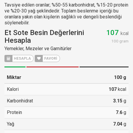
Tavsiye edilen oranlar; %50-55 karbonhidrat, %15-20 protein
ve %20-30 yağ şeklindedir. Toplam beslenme içeriği bu
oranlara yakın olan kişilerin sağlıklı ve dengeli beslendiği
söylenebilir.
Et Sote Besin Değerlerini
107
kcal
Hesapla
100 gram
Yemekler, Mezeler ve Garnitürler
HESAPLA
FAVORİ
Miktar
100
g
Kalori
107
kcal
Karbonhidrat
3.15
g
Protein
7.6
g
Yağ
7.04
g