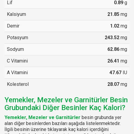
Lif
0.89
g
Kalsiyum
21.85
mg
Demir
1.02
mg
Potasyum
243.52
mg
Sodyum
62.86
mg
C Vitamini
26.41
mg
A Vitamini
47.67
IU
Kolesterol
28.07
mg
Yemekler, Mezeler ve Garnitürler Besin
Grubundaki Diğer Besinler Kaç Kalori?
Yemekler, Mezeler ve Garnitürler
besin grubunda yer
alan diğer besinlerden bazıları aşağıda listelenmektedir.
İlgili besinin üzerine tıklayarak kaç kalori içerdiğini