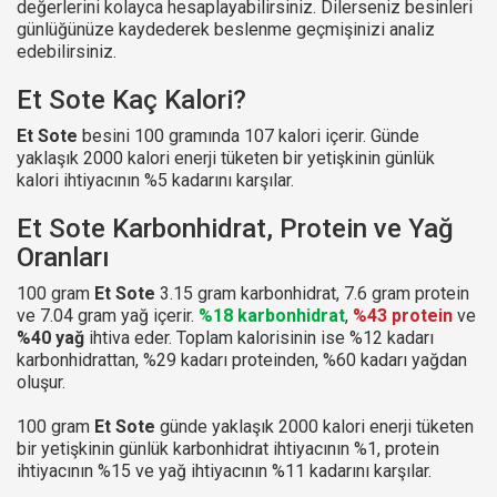
değerlerini kolayca hesaplayabilirsiniz. Dilerseniz besinleri
günlüğünüze kaydederek beslenme geçmişinizi analiz
edebilirsiniz.
Et Sote Kaç Kalori?
Et Sote
besini 100 gramında 107 kalori içerir. Günde
yaklaşık 2000 kalori enerji tüketen bir yetişkinin günlük
kalori ihtiyacının %5 kadarını karşılar.
Et Sote Karbonhidrat, Protein ve Yağ
Oranları
100 gram
Et Sote
3.15 gram karbonhidrat, 7.6 gram protein
ve 7.04 gram yağ içerir.
%18 karbonhidrat
,
%43 protein
ve
%40 yağ
ihtiva eder. Toplam kalorisinin ise %12 kadarı
karbonhidrattan, %29 kadarı proteinden, %60 kadarı yağdan
oluşur.
100 gram
Et Sote
günde yaklaşık 2000 kalori enerji tüketen
bir yetişkinin günlük karbonhidrat ihtiyacının %1, protein
ihtiyacının %15 ve yağ ihtiyacının %11 kadarını karşılar.