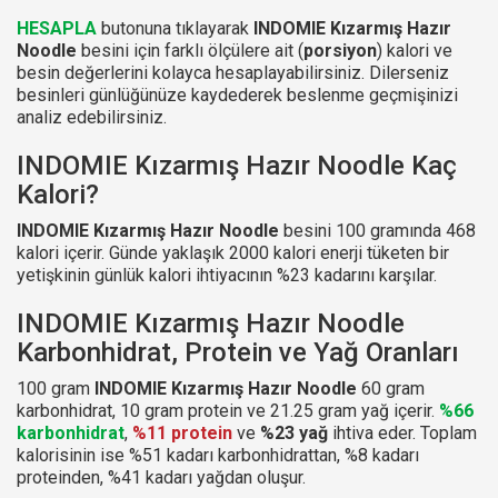
HESAPLA
butonuna tıklayarak
INDOMIE Kızarmış Hazır
Noodle
besini için farklı ölçülere ait (
porsiyon
) kalori ve
besin değerlerini kolayca hesaplayabilirsiniz. Dilerseniz
besinleri günlüğünüze kaydederek beslenme geçmişinizi
analiz edebilirsiniz.
INDOMIE Kızarmış Hazır Noodle Kaç
Kalori?
INDOMIE Kızarmış Hazır Noodle
besini 100 gramında 468
kalori içerir. Günde yaklaşık 2000 kalori enerji tüketen bir
yetişkinin günlük kalori ihtiyacının %23 kadarını karşılar.
INDOMIE Kızarmış Hazır Noodle
Karbonhidrat, Protein ve Yağ Oranları
100 gram
INDOMIE Kızarmış Hazır Noodle
60 gram
karbonhidrat, 10 gram protein ve 21.25 gram yağ içerir.
%66
karbonhidrat
,
%11 protein
ve
%23 yağ
ihtiva eder. Toplam
kalorisinin ise %51 kadarı karbonhidrattan, %8 kadarı
proteinden, %41 kadarı yağdan oluşur.