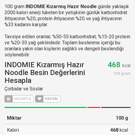
100 gram
INDOMIE Kızarmış Hazır Noodle
günde yaklaşık
2000 kalori enerji tüketen bir yetişkinin günlük karbonhidrat
ihtiyacının %20, protein ihtiyacının %20 ve yağ ihtiyacının
%33 kadarını karşılar.
Tavsiye edilen oranlar; %50-55 karbonhidrat, %15-20 protein
ve %20-30 yağ şeklindedir. Toplam beslenme içeriği bu
oranlara yakın olan kişilerin sağlıklı ve dengeli beslendiği
söylenebilir.
INDOMIE Kızarmış Hazır
468
kcal
Noodle Besin Değerlerini
100 gram
Hesapla
Çorbalar ve Soslar
HESAPLA
FAVORİ
Miktar
100
g
Kalori
468
kcal