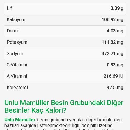
Lif
3.09
g
Kalsiyum
106.92
mg
Demir
4.03
mg
Potasyum
111.32
mg
Sodyum
372.71
mg
C Vitamini
0.33
mg
A Vitamini
216.69
IU
Kolesterol
47.5
mg
Unlu Mamüller Besin Grubundaki Diğer
Besinler Kaç Kalori?
Unlu Mamüller
besin grubunda yer alan diğer besinlerden
bazıları aşağıda listelenmektedir. İlgili besinin üzerine