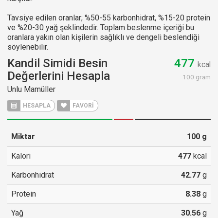
Tavsiye edilen oranlar; %50-55 karbonhidrat, %15-20 protein
ve %20-30 yağ şeklindedir. Toplam beslenme içeriği bu
oranlara yakın olan kişilerin sağlıklı ve dengeli beslendiği
söylenebilir.
Kandil Simidi Besin
477
kcal
Değerlerini Hesapla
100 gram
Unlu Mamüller
HESAPLA
FAVORİ
Miktar
100
g
Kalori
477
kcal
Karbonhidrat
42.77
g
Protein
8.38
g
Yağ
30.56
g