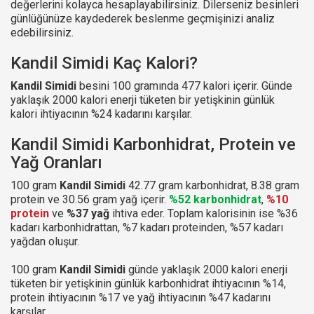
değerlerini kolayca hesaplayabilirsiniz. Dilerseniz besinleri
günlüğünüze kaydederek beslenme geçmişinizi analiz
edebilirsiniz.
Kandil Simidi Kaç Kalori?
Kandil Simidi
besini 100 gramında 477 kalori içerir. Günde
yaklaşık 2000 kalori enerji tüketen bir yetişkinin günlük
kalori ihtiyacının %24 kadarını karşılar.
Kandil Simidi Karbonhidrat, Protein ve
Yağ Oranları
100 gram
Kandil Simidi
42.77 gram karbonhidrat, 8.38 gram
protein ve 30.56 gram yağ içerir.
%52 karbonhidrat
,
%10
protein
ve
%37 yağ
ihtiva eder. Toplam kalorisinin ise %36
kadarı karbonhidrattan, %7 kadarı proteinden, %57 kadarı
yağdan oluşur.
100 gram
Kandil Simidi
günde yaklaşık 2000 kalori enerji
tüketen bir yetişkinin günlük karbonhidrat ihtiyacının %14,
protein ihtiyacının %17 ve yağ ihtiyacının %47 kadarını
karşılar.