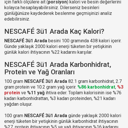
için farklı ölçülere ait (
porsiyon
) kalori ve besin değerlerini
kolayca hesaplayabilirsiniz. Dilerseniz besinleri
günlüğünüze kaydederek beslenme geçmişinizi analiz
edebilirsiniz.
NESCAFÉ 3ü1 Arada Kaç Kalori?
NESCAFÉ 3ü1 Arada
besini 100 gramında 438 kalori içerir.
Günde yaklaşık 2000 kalori enerji tüketen bir yetişkinin
günlük kalori ihtiyacının %22 kadarını karşılar.
NESCAFÉ 3ü1 Arada Karbonhidrat,
Protein ve Yağ Oranları
100 gram
NESCAFÉ 3ü1 Arada
82.1 gram karbonhidrat, 2.7
gram protein ve 10.2 gram yağ içerir.
%86 karbonhidrat
,
%3
protein
ve
%11 yağ
ihtiva eder. Toplam kalorisinin ise %76
kadarı karbonhidrattan, %3 kadarı proteinden, %21 kadarı
yağdan oluşur.
100 gram
NESCAFÉ 3ü1 Arada
günde yaklaşık 2000 kalori
enerji tüketen bir yetişkinin günlük karbonhidrat ihtiyacının
%27, protein ihtiyacının %5 ve yağ ihtiyacının %16 kadarını