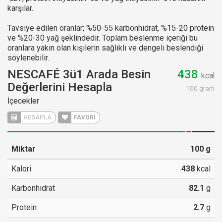
karşılar.
Tavsiye edilen oranlar; %50-55 karbonhidrat, %15-20 protein
ve %20-30 yağ şeklindedir. Toplam beslenme içeriği bu
oranlara yakın olan kişilerin sağlıklı ve dengeli beslendiği
söylenebilir.
NESCAFÉ 3ü1 Arada Besin
438
kcal
Değerlerini Hesapla
100 gram
İçecekler
HESAPLA
FAVORİ
Miktar
100
g
Kalori
438
kcal
Karbonhidrat
82.1
g
Protein
2.7
g