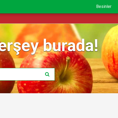
Besinler
erşey burada!