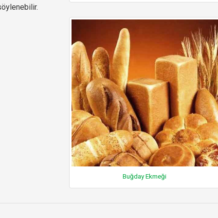
öylenebilir.
Buğday Ekmeği