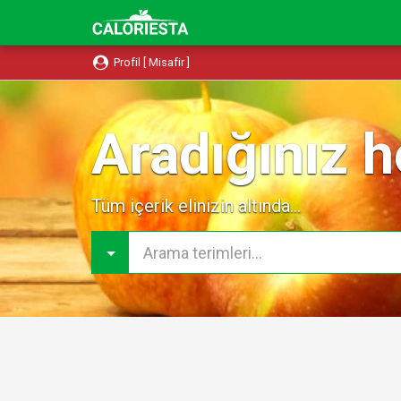
Profil [ Misafir ]
Aradığınız h
Tüm içerik elinizin altında...