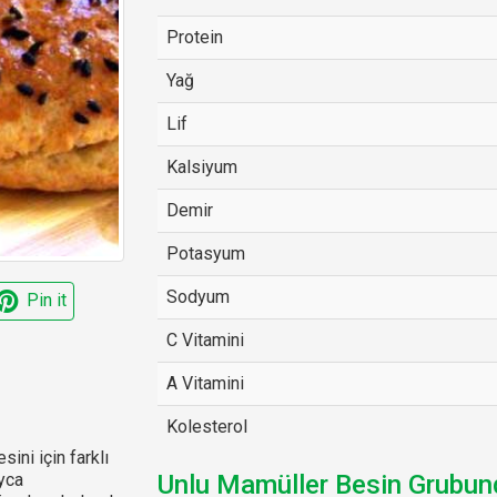
Protein
Yağ
Lif
Kalsiyum
Demir
Potasyum
Sodyum
Pin it
C Vitamini
A Vitamini
Kolesterol
sini için farklı
ayca
Unlu Mamüller Besin Grubund