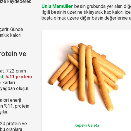
ünüze kaydederek
Unlu Mamüller
besin grubunda yer alan diğe
İlgili besinin üzerine tıklayarak kaç kalori iç
başta olmak üzere diğer besin değerlerine ul
çerir. Günde
ünlük kalori
rotein ve
at, 7.22 gram
at
,
%11 protein
5 kadarı
 yağdan oluşur.
lori enerji
nın %11, protein
ılar.
-20 protein ve
Kepekli Galeta
bu oranlara