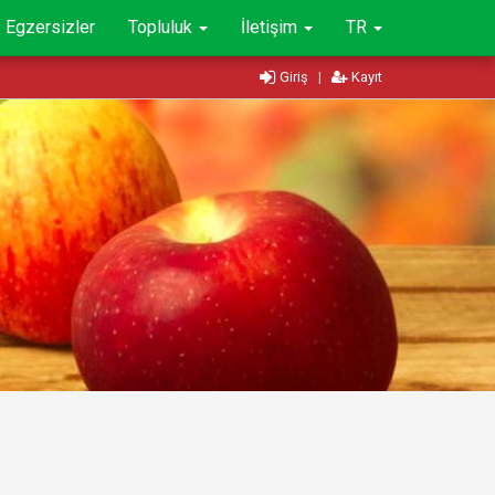
Egzersizler
Topluluk
İletişim
TR
Giriş
|
Kayıt