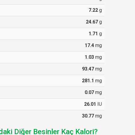
7.22
g
24.67
g
1.71
g
17.4
mg
1.03
mg
93.47
mg
281.1
mg
0.07
mg
26.01
IU
30.77
mg
aki Diğer Besinler Kaç Kalori?