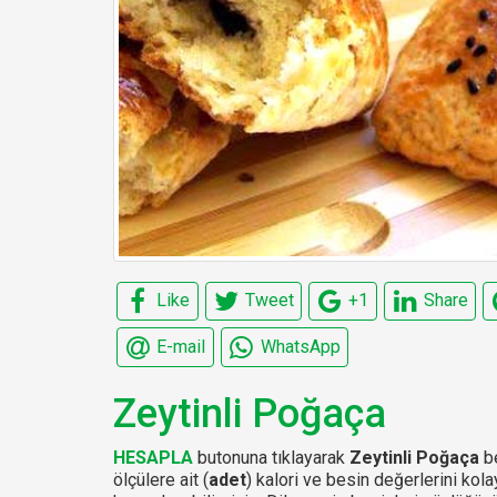
Like
Tweet
+1
Share
E-mail
WhatsApp
Zeytinli Poğaça
HESAPLA
butonuna tıklayarak
Zeytinli Poğaça
be
ölçülere ait (
adet
) kalori ve besin değerlerini kol