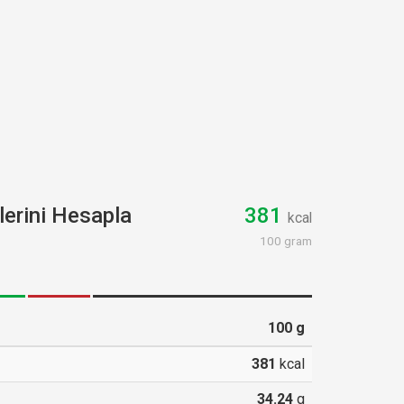
lerini Hesapla
381
kcal
100 gram
100
g
381
kcal
34.24
g