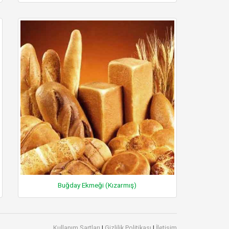
Buğday Ekmeği (Kızarmış)
Kullanım Şartları
|
Gizlilik Politikası
|
İletişim