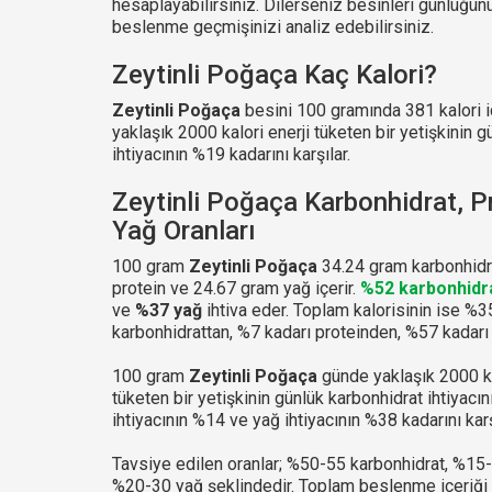
hesaplayabilirsiniz. Dilerseniz besinleri günlüğ
beslenme geçmişinizi analiz edebilirsiniz.
Zeytinli Poğaça Kaç Kalori?
Zeytinli Poğaça
besini 100 gramında 381 kalori i
yaklaşık 2000 kalori enerji tüketen bir yetişkinin g
ihtiyacının %19 kadarını karşılar.
Zeytinli Poğaça Karbonhidrat, P
Yağ Oranları
100 gram
Zeytinli Poğaça
34.24 gram karbonhidr
protein ve 24.67 gram yağ içerir.
%52 karbonhidr
ve
%37 yağ
ihtiva eder. Toplam kalorisinin ise %3
karbonhidrattan, %7 kadarı proteinden, %57 kadarı
100 gram
Zeytinli Poğaça
günde yaklaşık 2000 ka
tüketen bir yetişkinin günlük karbonhidrat ihtiyacı
ihtiyacının %14 ve yağ ihtiyacının %38 kadarını karş
Tavsiye edilen oranlar; %50-55 karbonhidrat, %15
%20-30 yağ şeklindedir. Toplam beslenme içeriği 