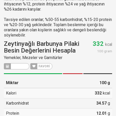
ihtiyacının %12, protein ihtiyacının %24 ve yağ ihtiyacının
%26 kadarını karşılar.
Tavsiye edilen oranlar; %50-55 karbonhidrat, %15-20 protein
ve %20-30 yağ şeklindedir. Toplam beslenme içeriği bu
oranlara yakın olan kişilerin sağlıklı ve dengeli beslendiği
söylenebilir.
Zeytinyağlı Barbunya Pilaki
332
kcal
Besin Değerlerini Hesapla
100 gram
Yemekler, Mezeler ve Garnitürler
HESAPLA
FAVORİ
Miktar
100
g
Kalori
332
kcal
Karbonhidrat
34.57
g
Protein
12.01
g