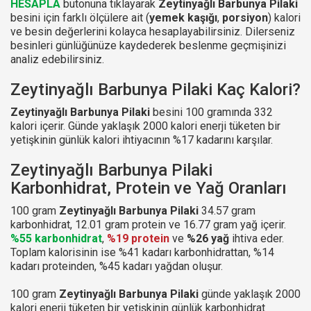
HESAPLA
butonuna tıklayarak
Zeytinyağlı Barbunya Pilaki
besini için farklı ölçülere ait (
yemek kaşığı
,
porsiyon
) kalori
ve besin değerlerini kolayca hesaplayabilirsiniz. Dilerseniz
besinleri günlüğünüze kaydederek beslenme geçmişinizi
analiz edebilirsiniz.
Zeytinyağlı Barbunya Pilaki Kaç Kalori?
Zeytinyağlı Barbunya Pilaki
besini 100 gramında 332
kalori içerir. Günde yaklaşık 2000 kalori enerji tüketen bir
yetişkinin günlük kalori ihtiyacının %17 kadarını karşılar.
Zeytinyağlı Barbunya Pilaki
Karbonhidrat, Protein ve Yağ Oranları
100 gram
Zeytinyağlı Barbunya Pilaki
34.57 gram
karbonhidrat, 12.01 gram protein ve 16.77 gram yağ içerir.
%55 karbonhidrat
,
%19 protein
ve
%26 yağ
ihtiva eder.
Toplam kalorisinin ise %41 kadarı karbonhidrattan, %14
kadarı proteinden, %45 kadarı yağdan oluşur.
100 gram
Zeytinyağlı Barbunya Pilaki
günde yaklaşık 2000
kalori enerji tüketen bir yetişkinin günlük karbonhidrat