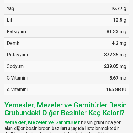
Yağ
16.77
g
Lif
12.5
g
Kalsiyum
81.33
mg
Demir
4.2
mg
Potasyum
872.35
mg
Sodyum
239.05
mg
C Vitamini
8.67
mg
A Vitamini
165.88
IU
Yemekler, Mezeler ve Garnitürler Besin
Grubundaki Diğer Besinler Kaç Kalori?
Yemekler, Mezeler ve Garnitürler
besin grubunda yer
alan diğer besinlerden bazıları aşağıda listelenmektedir.