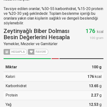
Tavsiye edilen oranlar; %50-55 karbonhidrat, %15-20 protein
ve %20-30 yağ şeklindedir. Toplam beslenme içeriği bu
oranlara yakın olan kişilerin sağlıklı ve dengeli beslendiği
söylenebilir.
Zeytinyağlı Biber Dolması
176
kcal
Besin Değerlerini Hesapla
100 gram
Yemekler, Mezeler ve Garnitürler
HESAPLA
FAVORİ
Miktar
100
g
Kalori
176
kcal
Karbonhidrat
13.65
g
Protein
2.27
g
Yağ
12.53
g