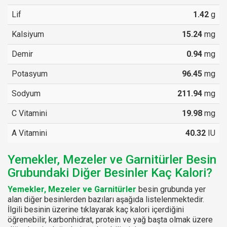
Lif
1.42
g
Kalsiyum
15.24
mg
Demir
0.94
mg
Potasyum
96.45
mg
Sodyum
211.94
mg
C Vitamini
19.98
mg
A Vitamini
40.32
IU
Yemekler, Mezeler ve Garnitürler Besin
Grubundaki Diğer Besinler Kaç Kalori?
Yemekler, Mezeler ve Garnitürler
besin grubunda yer
alan diğer besinlerden bazıları aşağıda listelenmektedir.
İlgili besinin üzerine tıklayarak kaç kalori içerdiğini
öğrenebilir, karbonhidrat, protein ve yağ başta olmak üzere