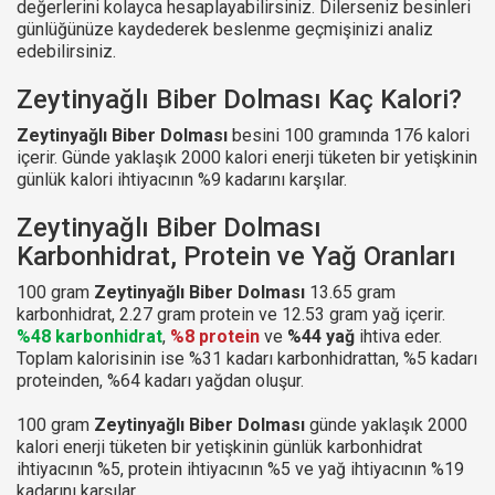
değerlerini kolayca hesaplayabilirsiniz. Dilerseniz besinleri
günlüğünüze kaydederek beslenme geçmişinizi analiz
edebilirsiniz.
Zeytinyağlı Biber Dolması Kaç Kalori?
Zeytinyağlı Biber Dolması
besini 100 gramında 176 kalori
içerir. Günde yaklaşık 2000 kalori enerji tüketen bir yetişkinin
günlük kalori ihtiyacının %9 kadarını karşılar.
Zeytinyağlı Biber Dolması
Karbonhidrat, Protein ve Yağ Oranları
100 gram
Zeytinyağlı Biber Dolması
13.65 gram
karbonhidrat, 2.27 gram protein ve 12.53 gram yağ içerir.
%48 karbonhidrat
,
%8 protein
ve
%44 yağ
ihtiva eder.
Toplam kalorisinin ise %31 kadarı karbonhidrattan, %5 kadarı
proteinden, %64 kadarı yağdan oluşur.
100 gram
Zeytinyağlı Biber Dolması
günde yaklaşık 2000
kalori enerji tüketen bir yetişkinin günlük karbonhidrat
ihtiyacının %5, protein ihtiyacının %5 ve yağ ihtiyacının %19
kadarını karşılar.