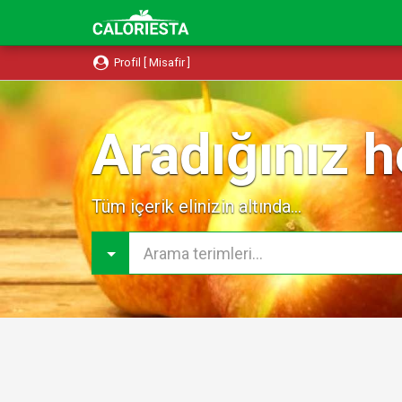
Profil [ Misafir ]
Aradığınız h
Tüm içerik elinizin altında...