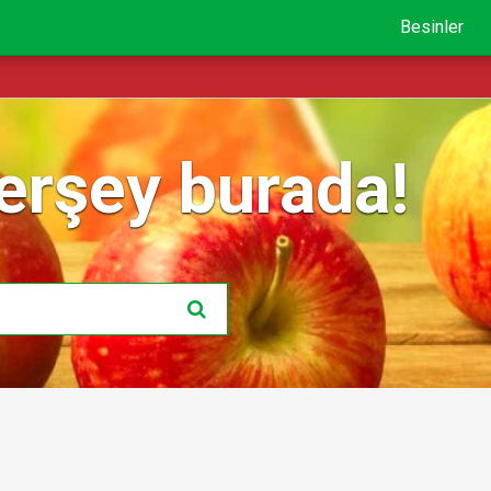
Besinler
erşey burada!