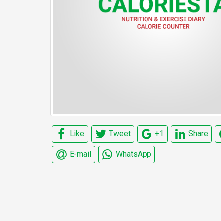
Like
Tweet
+1
Share
E-mail
WhatsApp