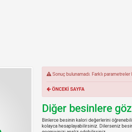
E
Sonuç bulunamadı. Farklı parametreler k
r
r
ÖNCEKİ SAYFA
o
r
:
Diğer besinlere göz
Binlerce besinin kalori değerlerini öğrenebilir
kolayca hesaplayabilirsiniz. Dilerseniz be
geçmişinizi analiz edebilirsiniz.