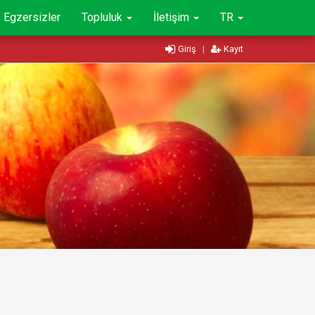
Egzersizler
Topluluk
İletişim
TR
Giriş
|
Kayıt