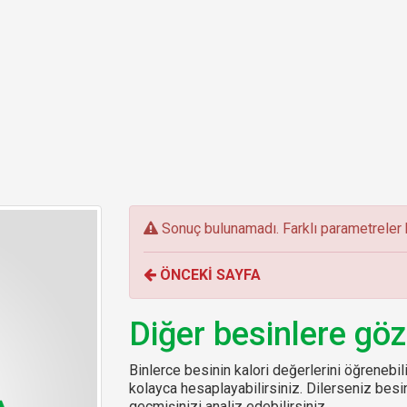
E
Sonuç bulunamadı. Farklı parametreler k
r
r
ÖNCEKİ SAYFA
o
r
:
Diğer besinlere göz
Binlerce besinin kalori değerlerini öğrenebilir
kolayca hesaplayabilirsiniz. Dilerseniz be
geçmişinizi analiz edebilirsiniz.