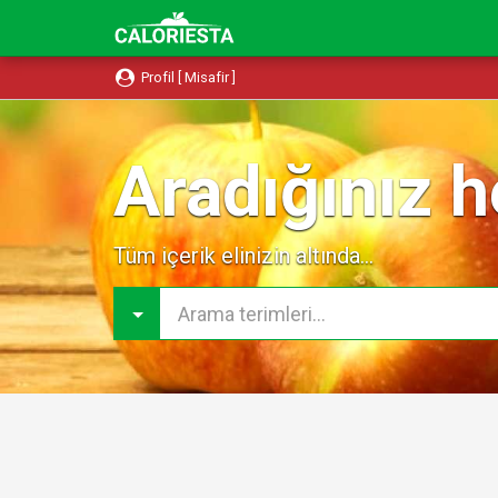
Profil [ Misafir ]
Aradığınız h
Tüm içerik elinizin altında...