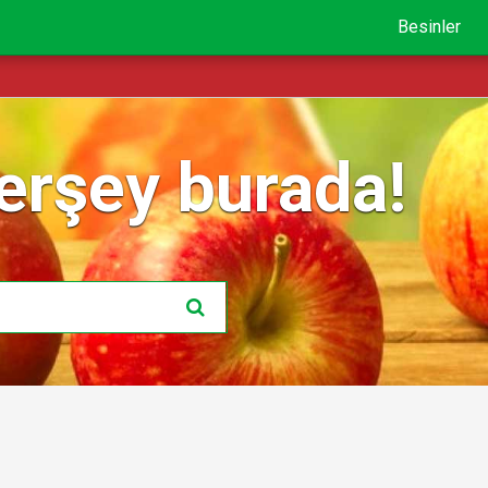
Besinler
erşey burada!