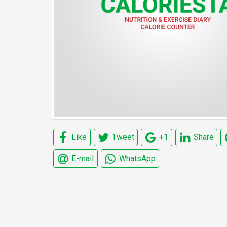
Like
Tweet
+1
Share
E-mail
WhatsApp