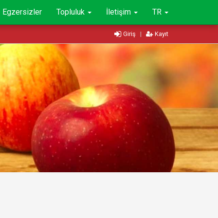
Egzersizler
Topluluk
İletişim
TR
Giriş
|
Kayıt