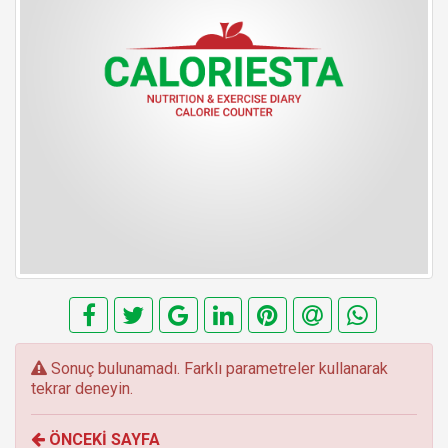
E
Sonuç bulunamadı. Farklı parametreler kullanarak
r
tekrar deneyin.
r
o
ÖNCEKİ SAYFA
r