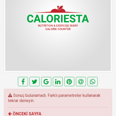
E
Sonuç bulunamadı. Farklı parametreler kullanarak
r
tekrar deneyin.
r
o
ÖNCEKİ SAYFA
r