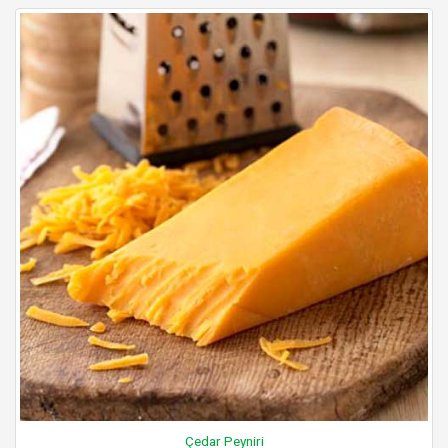
Çedar Peyniri