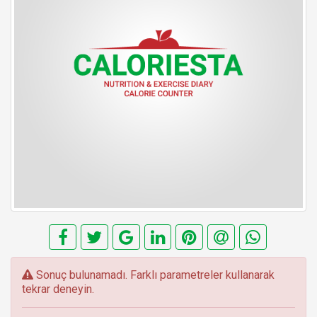
E
Sonuç bulunamadı. Farklı parametreler kullanarak
r
tekrar deneyin.
r
o