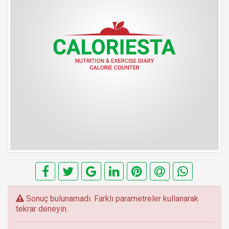
E
Sonuç bulunamadı. Farklı parametreler kullanarak
r
tekrar deneyin.
r
o