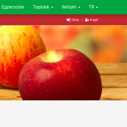
Egzersizler
Topluluk
İletişim
TR
Giriş
|
Kayıt