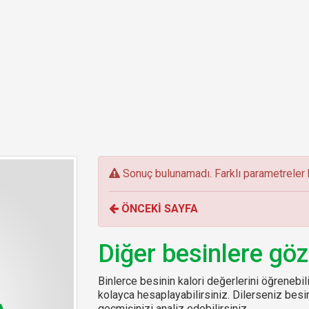
E
Sonuç bulunamadı. Farklı parametreler k
r
r
ÖNCEKİ SAYFA
o
r
:
Diğer besinlere göz
Binlerce besinin kalori değerlerini öğrenebilir
kolayca hesaplayabilirsiniz. Dilerseniz be
geçmişinizi analiz edebilirsiniz.