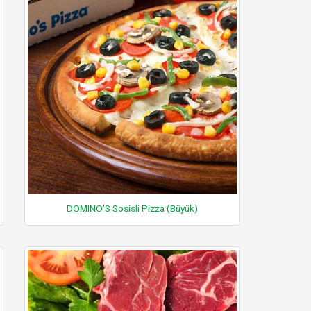
DOMINO'S Sosisli Pizza (Büyük)