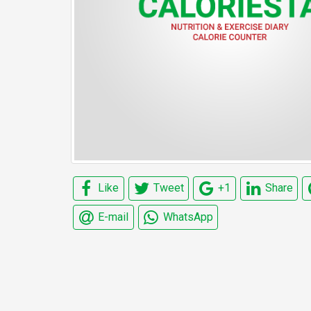
Like
Tweet
+1
Share
E-mail
WhatsApp