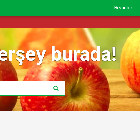
Besinler
erşey burada!