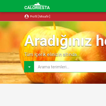
Profil [ Misafir ]
Aradığınız h
Tüm içerik elinizin altında...