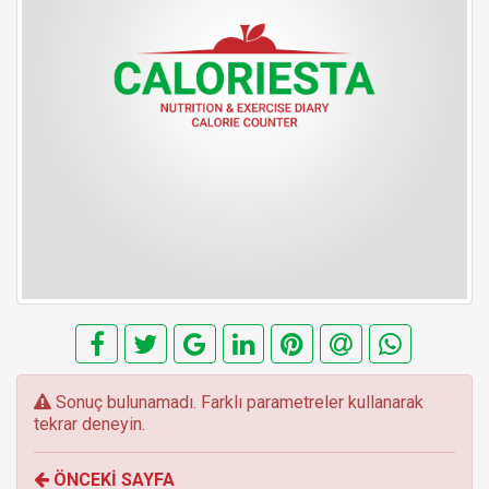
E
Sonuç bulunamadı. Farklı parametreler kullanarak
r
tekrar deneyin.
r
o
ÖNCEKİ SAYFA
r