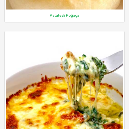
Patatesli Poğaça