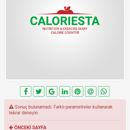
E
Sonuç bulunamadı. Farklı parametreler kullanarak
r
tekrar deneyin.
r
o
ÖNCEKİ SAYFA
r