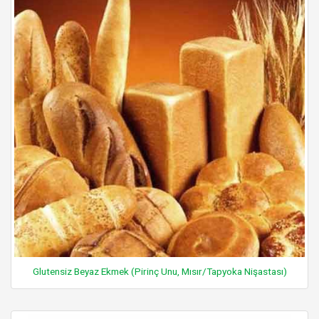
Glutensiz Beyaz Ekmek (Pirinç Unu, Mısır/Tapyoka Nişastası)