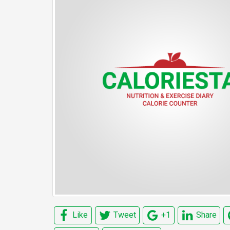
Like
Tweet
+1
Share