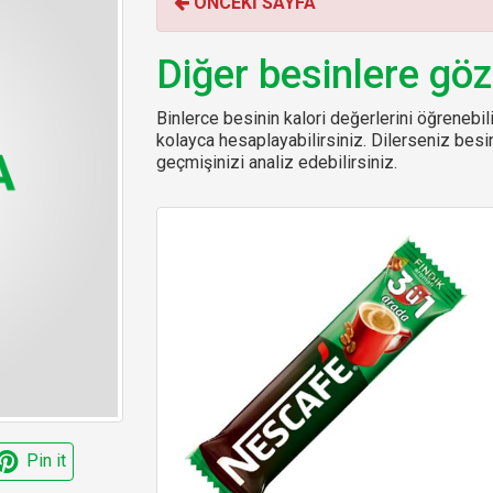
ÖNCEKİ SAYFA
o
r
:
Diğer besinlere göz
Binlerce besinin kalori değerlerini öğrenebilir
kolayca hesaplayabilirsiniz. Dilerseniz be
geçmişinizi analiz edebilirsiniz.
Pin it