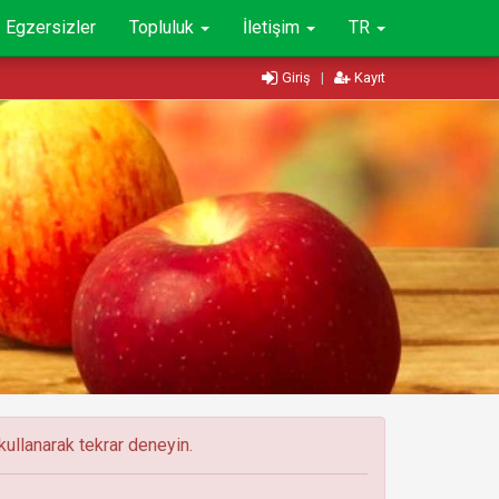
Egzersizler
Topluluk
İletişim
TR
Giriş
|
Kayıt
ullanarak tekrar deneyin.