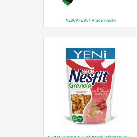
NESCAFÉ 3ü1 Arada Fındıklı
NESFIT GRANOLA Yulaf, Kabak Çekirdeği ve Turna Yemişi