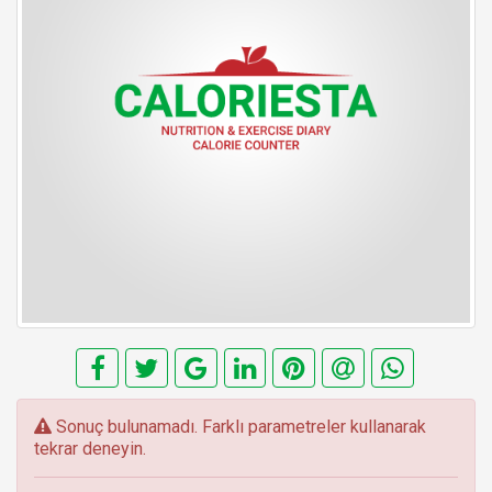
E
Sonuç bulunamadı. Farklı parametreler kullanarak
r
tekrar deneyin.
r
o