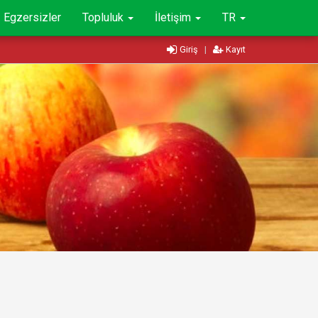
Egzersizler
Topluluk
İletişim
TR
Giriş
|
Kayıt