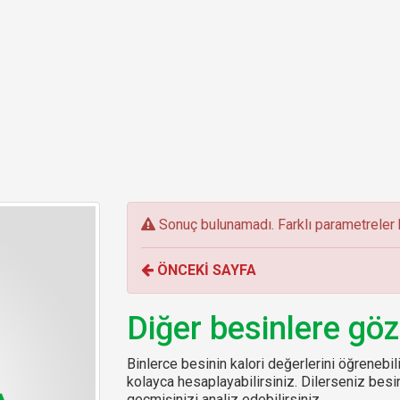
E
Sonuç bulunamadı. Farklı parametreler k
r
r
ÖNCEKİ SAYFA
o
r
:
Diğer besinlere göz
Binlerce besinin kalori değerlerini öğrenebilir
kolayca hesaplayabilirsiniz. Dilerseniz be
geçmişinizi analiz edebilirsiniz.