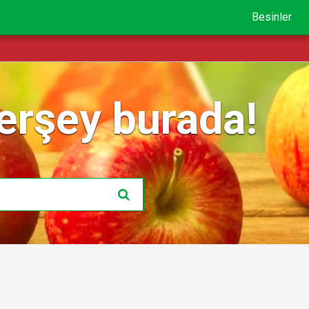
Besinler
erşey burada!