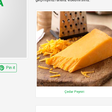
Pin it
Çedar Peyniri