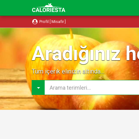
Profil [ Misafir ]
Aradığınız h
Tüm içerik elinizin altında...