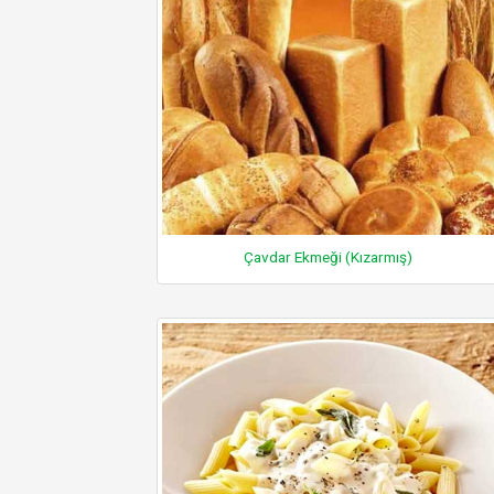
Çavdar Ekmeği (Kızarmış)