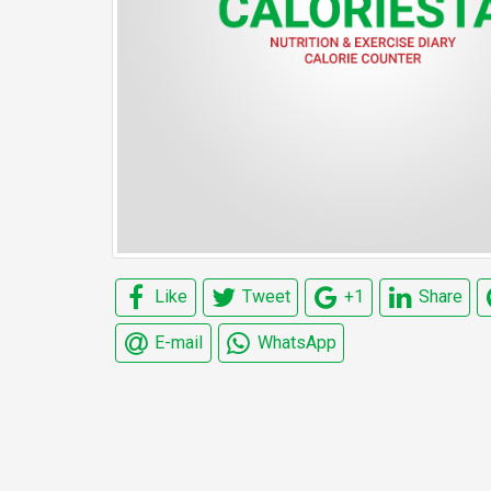
Like
Tweet
+1
Share
E-mail
WhatsApp