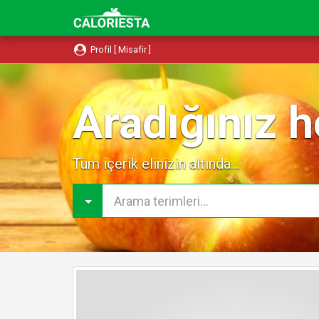
Profil [ Misafir ]
Aradığınız h
Tüm içerik elinizin altında...