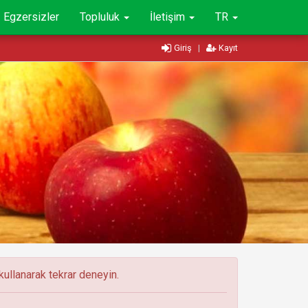
Egzersizler
Topluluk
İletişim
TR
Giriş
|
Kayıt
ullanarak tekrar deneyin.