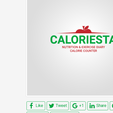
Like
Tweet
+1
Share