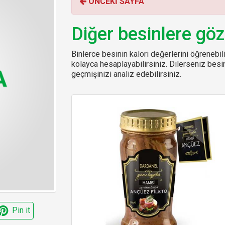
ÖNCEKİ SAYFA
o
r
:
Diğer besinlere göz
Binlerce besinin kalori değerlerini öğrenebilir
kolayca hesaplayabilirsiniz. Dilerseniz be
geçmişinizi analiz edebilirsiniz.
Pin it