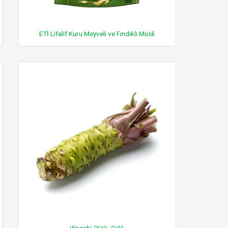
ETİ Lifalif Kuru Meyveli ve Fındıklı Müsli
Wasabi (Kök, Çiğ)