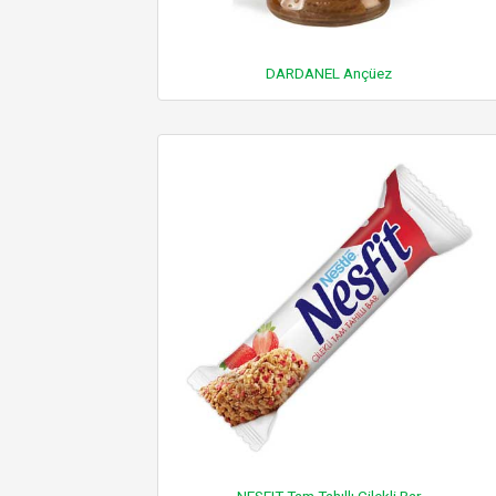
DARDANEL Ançüez
NESFIT Tam Tahıllı Çilekli Bar