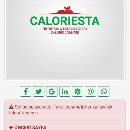
E
Sonuç bulunamadı. Farklı parametreler kullanarak
r
tekrar deneyin.
r
o
ÖNCEKİ SAYFA
r