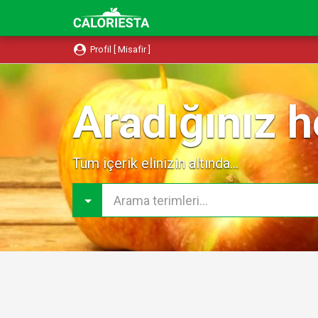
Profil [ Misafir ]
Aradığınız h
Tüm içerik elinizin altında...