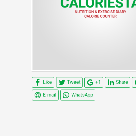
Like
Tweet
+1
Share
E-mail
WhatsApp