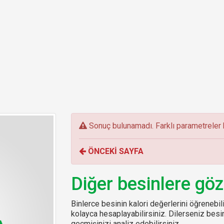
E
Sonuç bulunamadı. Farklı parametreler k
r
r
ÖNCEKİ SAYFA
o
r
:
Diğer besinlere göz
Binlerce besinin kalori değerlerini öğrenebilir
kolayca hesaplayabilirsiniz. Dilerseniz be
geçmişinizi analiz edebilirsiniz.