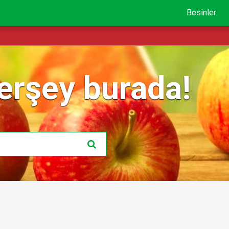
Besinler
erşey burada!