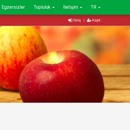
Egzersizler
Topluluk
İletişim
TR
Giriş
|
Kayıt