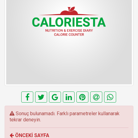
E
Sonuç bulunamadı. Farklı parametreler kullanarak
r
tekrar deneyin.
r
o
ÖNCEKİ SAYFA
r