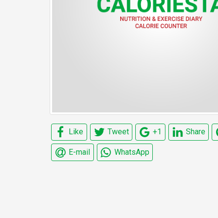
Like
Tweet
+1
Share
E-mail
WhatsApp