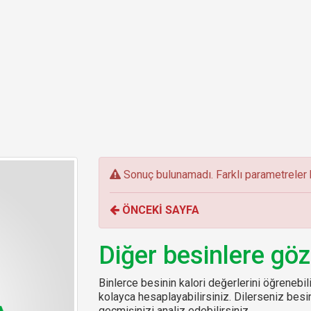
E
Sonuç bulunamadı. Farklı parametreler k
r
r
ÖNCEKİ SAYFA
o
r
:
Diğer besinlere göz
Binlerce besinin kalori değerlerini öğrenebilir
kolayca hesaplayabilirsiniz. Dilerseniz be
geçmişinizi analiz edebilirsiniz.