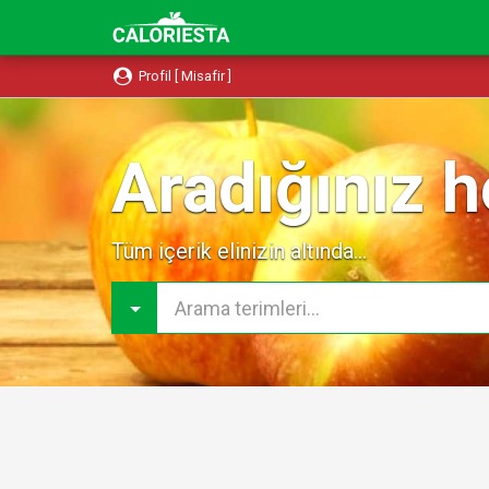
Profil [ Misafir ]
Aradığınız h
Tüm içerik elinizin altında...