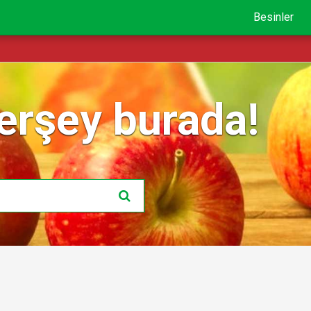
Besinler
erşey burada!