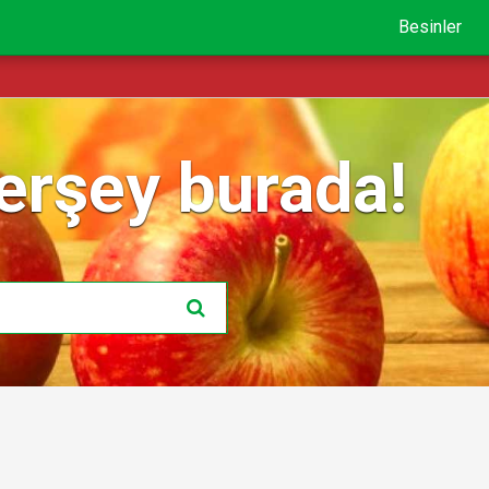
Besinler
erşey burada!