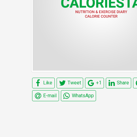
Like
Tweet
+1
Share
E-mail
WhatsApp