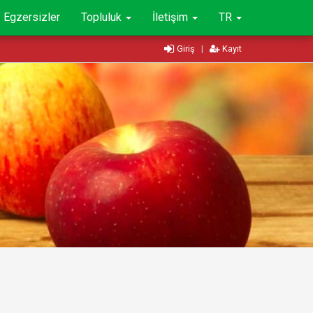
Egzersizler
Topluluk
İletişim
TR
Giriş
|
Kayıt