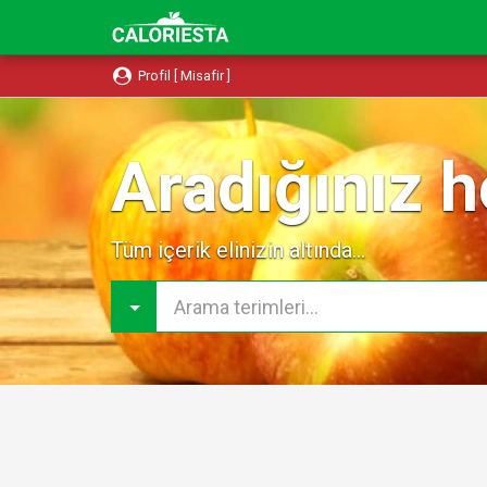
Profil [ Misafir ]
Aradığınız h
Tüm içerik elinizin altında...