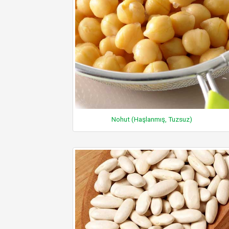
Nohut (Haşlanmış, Tuzsuz)