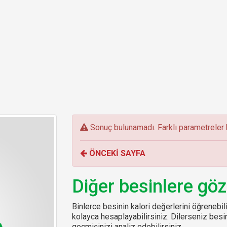
E
Sonuç bulunamadı. Farklı parametreler k
r
r
ÖNCEKİ SAYFA
o
r
:
Diğer besinlere göz
Binlerce besinin kalori değerlerini öğrenebilir
kolayca hesaplayabilirsiniz. Dilerseniz be
geçmişinizi analiz edebilirsiniz.