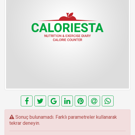
E
Sonuç bulunamadı. Farklı parametreler kullanarak
r
tekrar deneyin.
r
o