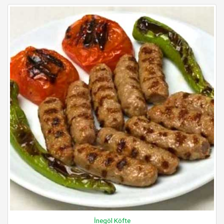
İnegöl Köfte