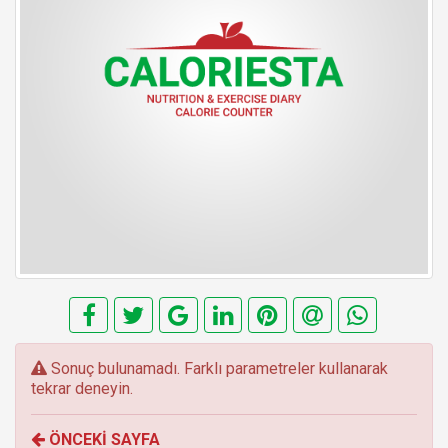
E
Sonuç bulunamadı. Farklı parametreler kullanarak
r
tekrar deneyin.
r
o
ÖNCEKİ SAYFA
r