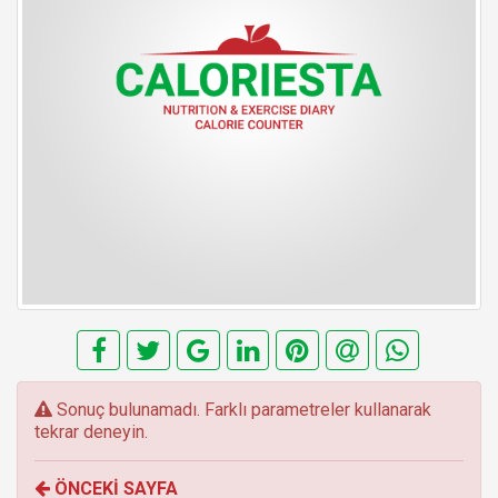
E
Sonuç bulunamadı. Farklı parametreler kullanarak
r
tekrar deneyin.
r
o
ÖNCEKİ SAYFA
r