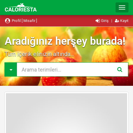
T
o
g
Profil [ Misafir ]
Giriş
|
Kayıt
g
l
e
Aradığınız herşey burada!
N
a
Tüm içerik elinizin altında...
v
i
g
a
t
i
o
n